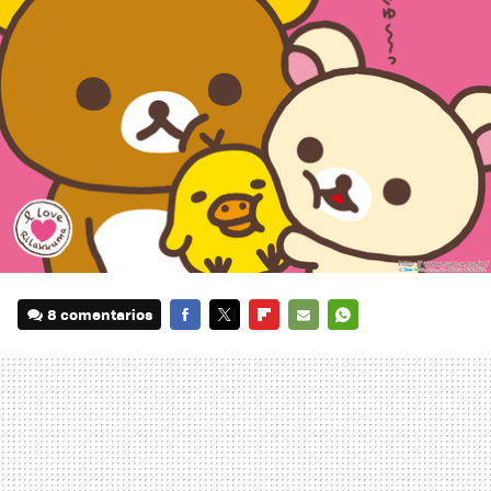
8 comentarios
FACEBOOK
TWITTER
FLIPBOARD
E-
WHATSAPP
MAIL