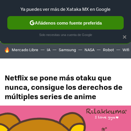
Ya puedes ver más de Xataka MX en Google
SELECCIÓN
GAMING
HOME
AUTO
TERRITORIO SAM
Añádenos como fuente preferida
Solo necesitas una cuenta de Google
×
HOY SE HABLA DE
Mercado Libre
IA
Samsung
NASA
Robot
Wifi
Netflix se pone más otaku que
nunca, consigue los derechos de
múltiples series de anime