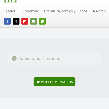
anime
TEMAS
Streaming
Literatura, comics y juegos
Netflix
FACEBOOK
TWITTER
FLIPBOARD
E-
WHATSAPP
MAIL
Comentarios cerrados
VER
7 COMENTARIOS