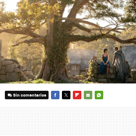
Sin comentarios
FACEBOOK
TWITTER
FLIPBOARD
E-
WHATSAPP
MAIL