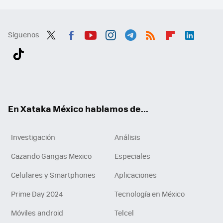
Síguenos
Twit
Fac
You
Inst
Tele
RSS
Flip
Link
ter
ebo
tub
agr
gra
boa
edI
Tikt
ok
e
am
m
rd
n
ok
En Xataka México hablamos de...
Investigación
Análisis
Cazando Gangas Mexico
Especiales
Celulares y Smartphones
Aplicaciones
Prime Day 2024
Tecnología en México
Móviles android
Telcel