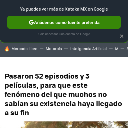
Ya puedes ver más de Xataka MX en Google
SELECCIÓN
GAMING
HOME
AUTO
TERRITORIO SAM
Añádenos como fuente preferida
Solo necesitas una cuenta de Google
×
HOY SE HABLA DE
Mercado Libre
Motorola
Inteligencia Artificial
IA
Pasaron 52 episodios y 3
películas, para que este
fenómeno del que muchos no
sabían su existencia haya llegado
a su fin