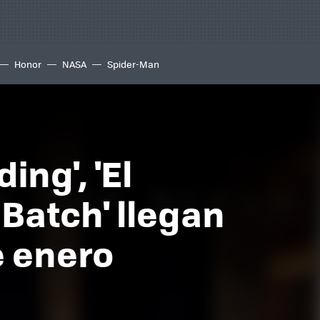
Honor
NASA
Spider-Man
ing', 'El
 Batch' llegan
e enero