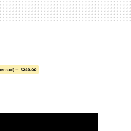
mensual) —
$
249.00