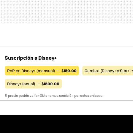
Suscripción a Disney+
PVP en Disney+ (mensual) —
$
159.00
Combo+ (Disney+ y Star+ 
Disney+ (anual) —
$
1599.00
El precio podría variar. Obtenemos comisión por estos enlaces