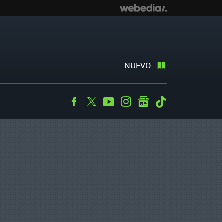
NUEVO
Facebook
Twitter
Youtube
Instagram
googlenews
Tiktok