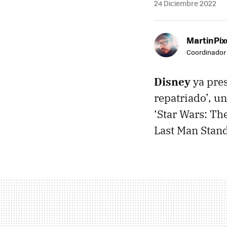
24 Diciembre 2022
MartinPix
Coordinador 
Disney
ya pre
repatriado’, u
‘Star Wars: Th
Last Man Stand