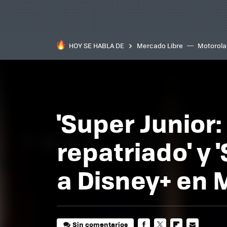
HOY SE HABLA DE
Mercado Libre
Motorola
'Super Junior:
repatriado' y 
a Disney+ en 
Sin comentarios