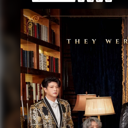
FACEBOOK
TWITTER
FLIPBOARD
E-
MAIL