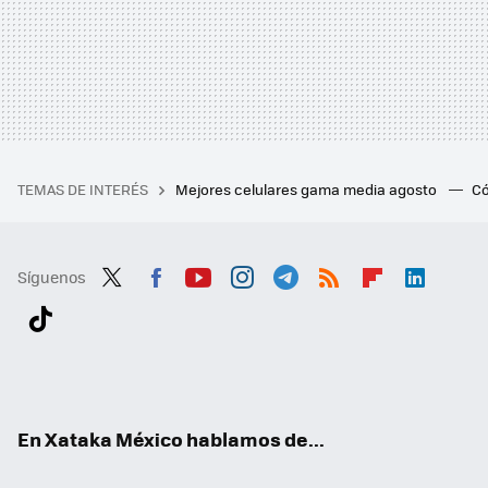
TEMAS DE INTERÉS
Mejores celulares gama media agosto
Có
Síguenos
Twit
Fac
You
Inst
Tele
RSS
Flip
Link
ter
ebo
tub
agr
gra
boa
edI
Tikt
ok
e
am
m
rd
n
ok
En Xataka México hablamos de...