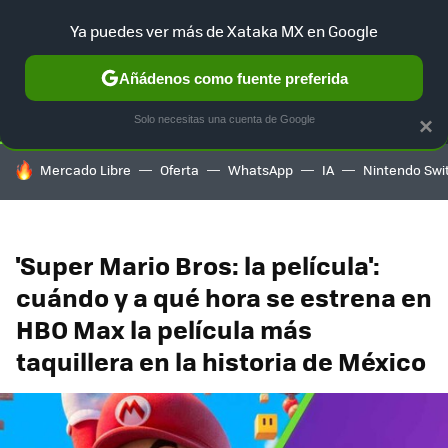
Ya puedes ver más de Xataka MX en Google
SELECCIÓN
GAMING
HOME
AUTO
TERRITORIO SAM
Añádenos como fuente preferida
Solo necesitas una cuenta de Google
×
HOY SE HABLA DE
Mercado Libre
Oferta
WhatsApp
IA
Nintendo Swi
'Super Mario Bros: la película':
cuándo y a qué hora se estrena en
HBO Max la película más
taquillera en la historia de México