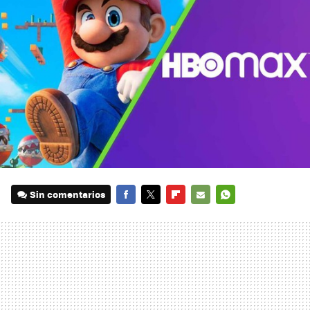
Sin comentarios
FACEBOOK
TWITTER
FLIPBOARD
E-
WHATSAPP
MAIL