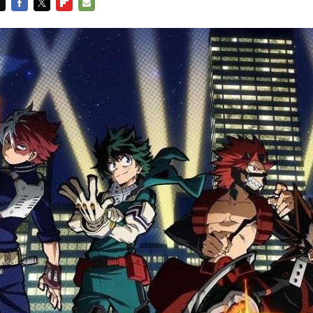
FACEBOOK
TWITTER
FLIPBOARD
E-
MAIL