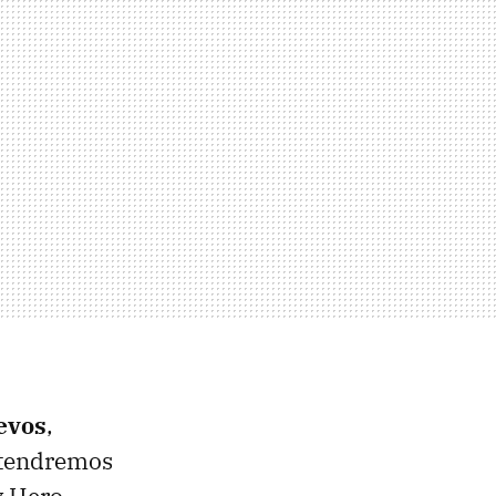
evos
,
 tendremos