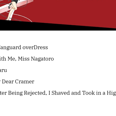
 Vanguard overDress
ith Me, Miss Nagatoro
aru
y Dear Cramer
ter Being Rejected, I Shaved and Took in a Hi