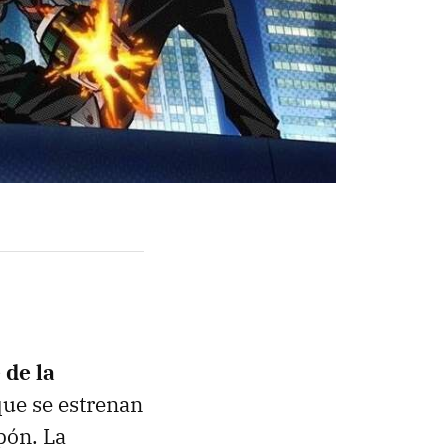
 de la
 que se estrenan
pón. La