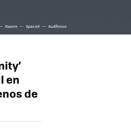
Xiaomi
SpaceX
Audífonos
nity’
l en
enos de