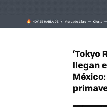
HOY SE HABLA DE
Mercado Libre
Oferta
‘Tokyo R
llegan 
México:
primav