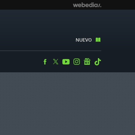
NUEVO
Facebook
Twitter
Youtube
Instagram
googlenews
Tiktok