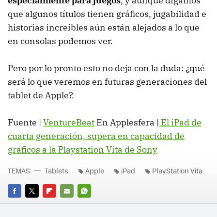
especialmente para juegos
, y aunque digamos
que algunos títulos tienen gráficos, jugabilidad e
historias increíbles aún están alejados a lo que
en consolas podemos ver.
Pero por lo pronto esto no deja con la duda: ¿qué
será lo que veremos en futuras generaciones del
tablet de Apple?.
Fuente |
VentureBeat
En Applesfera |
El iPad de
cuarta generación, supera en capacidad de
gráficos a la Playstation Vita de Sony
TEMAS
Tablets
Apple
iPad
PlayStation Vita
FACEBOOK
TWITTER
FLIPBOARD
E-
WHATSAPP