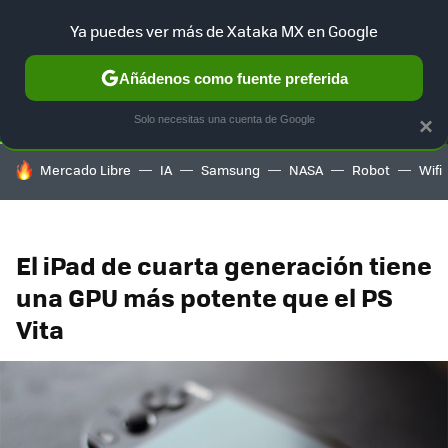
Ya puedes ver más de Xataka MX en Google
SELECCIÓN
GAMING
HOME
AUTO
TERRITORIO SAM
Añádenos como fuente preferida
Solo necesitas una cuenta de Google
×
HOY SE HABLA DE
Mercado Libre
IA
Samsung
NASA
Robot
Wifi
El iPad de cuarta generación tiene
una GPU más potente que el PS
Vita