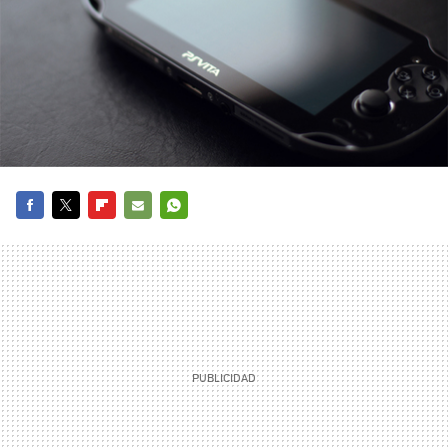
FACEBOOK
TWITTER
FLIPBOARD
E-
WHATSAPP
MAIL