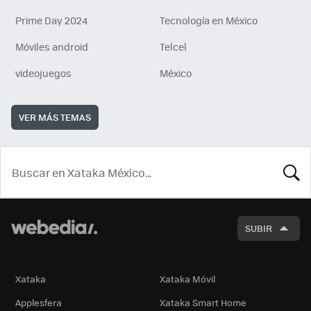
Prime Day 2024
Tecnología en México
Móviles android
Telcel
videojuegos
México
VER MÁS TEMAS
BUSCA
SUBIR
Xataka
Xataka Móvil
Applesfera
Xataka Smart Home