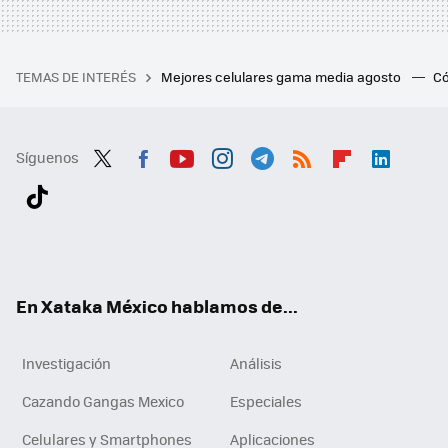
TEMAS DE INTERÉS
Mejores celulares gama media agosto
Có
Síguenos
Twit
Fac
You
Inst
Tele
RSS
Flip
Link
ter
ebo
tub
agr
gra
boa
edI
Tikt
ok
e
am
m
rd
n
ok
En Xataka México hablamos de...
Investigación
Análisis
Cazando Gangas Mexico
Especiales
Celulares y Smartphones
Aplicaciones