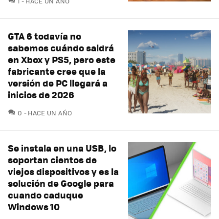
1
HACE UN AÑO
GTA 6 todavía no
sabemos cuándo saldrá
en Xbox y PS5, pero este
fabricante cree que la
versión de PC llegará a
inicios de 2026
COMENTARIOS
0
HACE UN AÑO
Se instala en una USB, lo
soportan cientos de
viejos dispositivos y es la
solución de Google para
cuando caduque
Windows 10