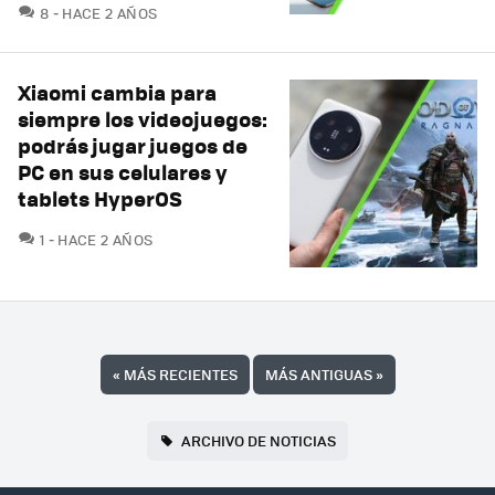
COMENTARIOS
8
HACE 2 AÑOS
Xiaomi cambia para
siempre los videojuegos:
podrás jugar juegos de
PC en sus celulares y
tablets HyperOS
COMENTARIOS
1
HACE 2 AÑOS
«
MÁS RECIENTES
MÁS ANTIGUAS
»
ARCHIVO DE NOTICIAS