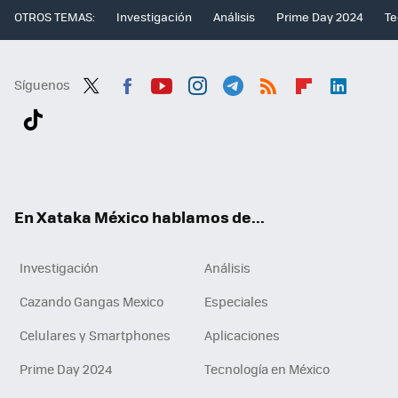
OTROS TEMAS:
Investigación
Análisis
Prime Day 2024
Te
Síguenos
Twit
Fac
You
Inst
Tele
RSS
Flip
Link
ter
ebo
tub
agr
gra
boa
edI
Tikt
ok
e
am
m
rd
n
ok
En Xataka México hablamos de...
Investigación
Análisis
Cazando Gangas Mexico
Especiales
Celulares y Smartphones
Aplicaciones
Prime Day 2024
Tecnología en México