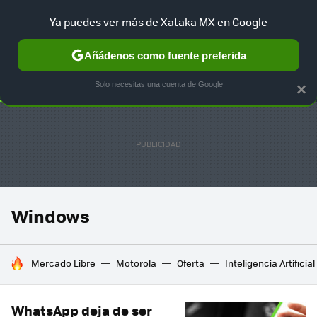
Ya puedes ver más de Xataka MX en Google
SELECCIÓN
GAMING
HOME
AUTO
TERRITORIO SAM
Añádenos como fuente preferida
Solo necesitas una cuenta de Google
×
Windows
HOY SE HABLA DE
Mercado Libre
Motorola
Oferta
Inteligencia Artificial
WhatsApp deja de ser