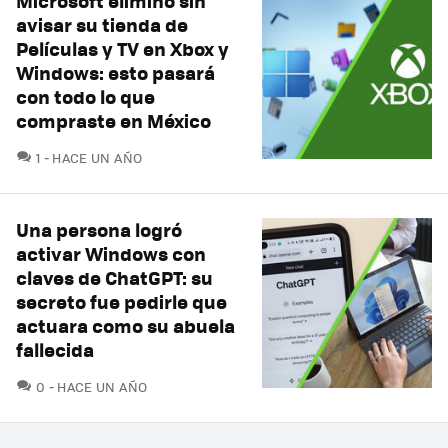
Microsoft eliminó sin
avisar su tienda de
Películas y TV en Xbox y
Windows: esto pasará
con todo lo que
compraste en México
COMENTARIOS
1
HACE UN AÑO
Una persona logró
activar Windows con
claves de ChatGPT: su
secreto fue pedirle que
actuara como su abuela
fallecida
COMENTARIOS
0
HACE UN AÑO