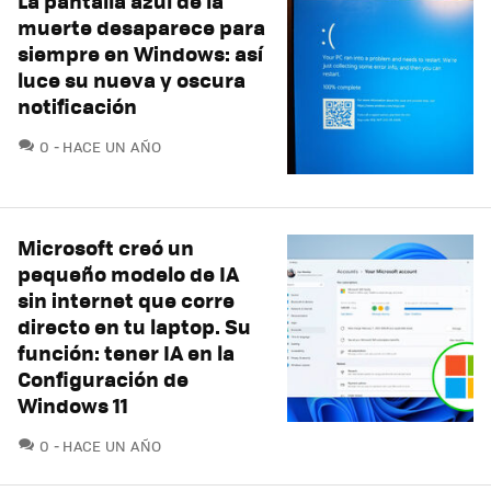
La pantalla azul de la
muerte desaparece para
siempre en Windows: así
luce su nueva y oscura
notificación
COMENTARIOS
0
HACE UN AÑO
Microsoft creó un
pequeño modelo de IA
sin internet que corre
directo en tu laptop. Su
función: tener IA en la
Configuración de
Windows 11
COMENTARIOS
0
HACE UN AÑO