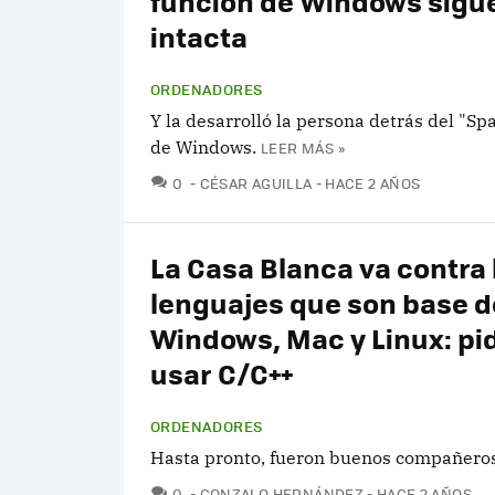
función de Windows sigu
intacta
ORDENADORES
Y la desarrolló la persona detrás del "Sp
de Windows.
LEER MÁS »
COMENTARIOS
0
CÉSAR AGUILLA
HACE 2 AÑOS
La Casa Blanca va contra 
lenguajes que son base d
Windows, Mac y Linux: pi
usar C/C++
ORDENADORES
Hasta pronto, fueron buenos compañeros
COMENTARIOS
0
GONZALO HERNÁNDEZ
HACE 2 AÑOS