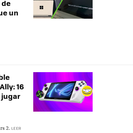
 de
ue un
ble
lly: 16
 jugar
rs 2.
LEER