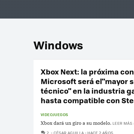
Windows
Xbox Next: la próxima con
Microsoft será el"mayor s
técnico" en la industria 
hasta compatible con St
VIDEOJUEGOS
Xbox dará un giro a su modelo.
LEER MÁS 
COMENTARIOS
2
CÉSAR AGUILLA
HACE 2 AÑOS