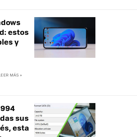
indows
id: estos
les y
LEER MÁS »
1994
odas sus
és, esta