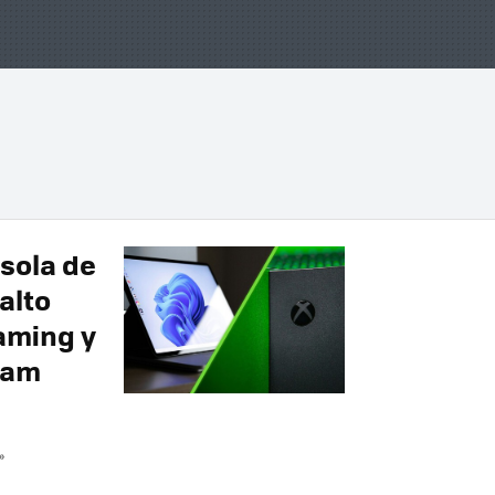
sola de
alto
gaming y
eam
»