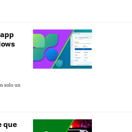
 app
dows
an solo un
e que