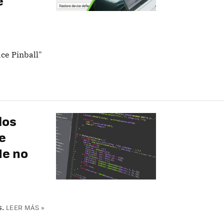
e
ace Pinball"
los
e
de no
.
LEER MÁS »