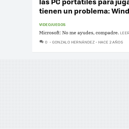
las PC portátiles para jug
tienen un problema: Win
VIDEOJUEGOS
Microsoft: No me ayudes, compadre.
LEER
COMENTARIOS
0
GONZALO HERNÁNDEZ
HACE 2 AÑOS