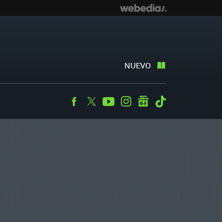
NUEVO
Facebook
Twitter
Youtube
Instagram
googlenews
Tiktok