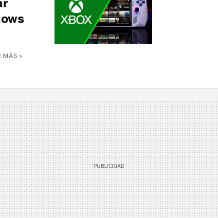
ar
dows
 MÁS »