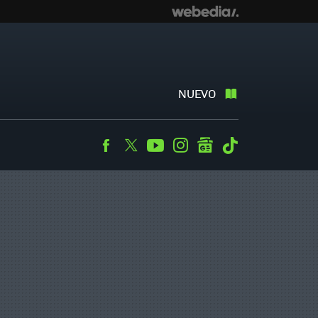
NUEVO
Facebook
Twitter
Youtube
Instagram
googlenews
Tiktok