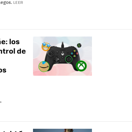
uegos.
LEER
e: los
ntrol de
os
»