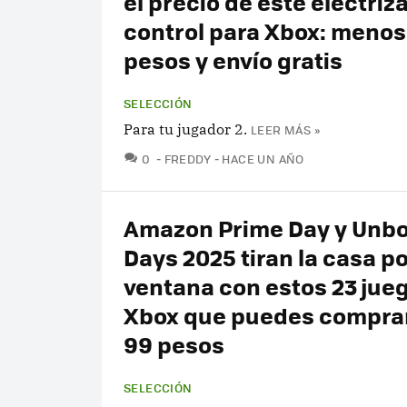
el precio de este electriz
control para Xbox: menos
pesos y envío gratis
SELECCIÓN
Para tu jugador 2.
LEER MÁS »
COMENTARIOS
0
FREDDY
HACE UN AÑO
Amazon Prime Day y Unb
Days 2025 tiran la casa po
ventana con estos 23 jue
Xbox que puedes compra
99 pesos
SELECCIÓN