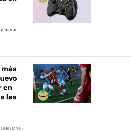
 y hasta
s más
nuevo
r en
s las
LEER MÁS »