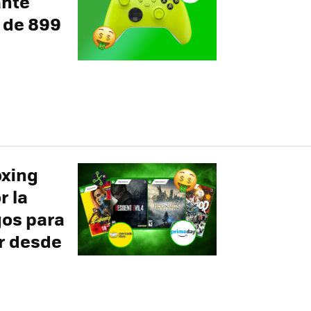
ante
 de 899
oxing
r la
gos para
r desde