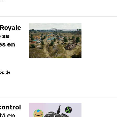
 Royale
o se
es en
ión de
control
tá en