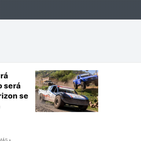
rá
o será
rizon se
n
MÁS »