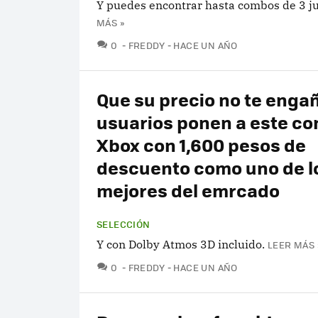
Y puedes encontrar hasta combos de 3 j
MÁS »
COMENTARIOS
0
FREDDY
HACE UN AÑO
Que su precio no te engañ
usuarios ponen a este co
Xbox con 1,600 pesos de
descuento como uno de l
mejores del emrcado
SELECCIÓN
Y con Dolby Atmos 3D incluido.
LEER MÁS 
COMENTARIOS
0
FREDDY
HACE UN AÑO