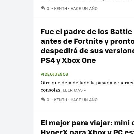
COMENTARIOS
0
KENTH
HACE UN AÑO
Fue el padre de los Battle
antes de Fortnite y pront
despedirá de sus version
PS4 y Xbox One
VIDEOJUEGOS
Otro que deja de lado la pasada generac
consolas.
LEER MÁS »
COMENTARIOS
0
KENTH
HACE UN AÑO
El mejor para viajar: mini 
HyperX para Xbox y PC es