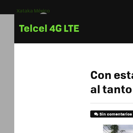
Xataka México
Telcel 4G LTE
Con est
al tanto
Sin comentarios