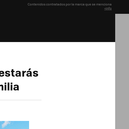
Contenidos contratados por la marca que se menciona
+info
 estarás
ilia