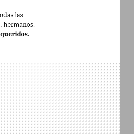
odas las
s, hermanos,
 queridos
.