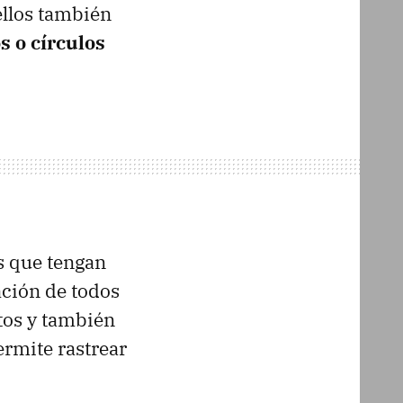
ellos también
s o círculos
s que tengan
ación de todos
tos y también
ermite rastrear