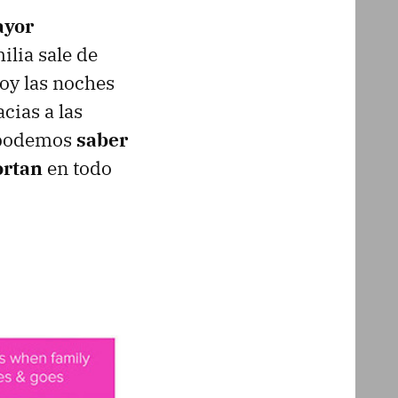
ayor
lia sale de
hoy las noches
cias a las
, podemos
saber
ortan
en todo