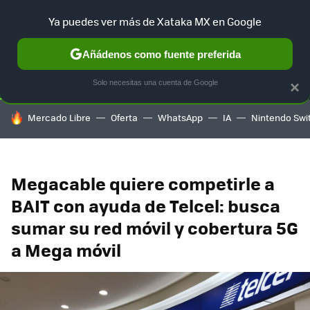
Ya puedes ver más de Xataka MX en Google
SELECCIÓN
GAMING
HOME
AUTO
TERRITORIO SAM
Añádenos como fuente preferida
Solo necesitas una cuenta de Google
×
HOY SE HABLA DE
Mercado Libre
Oferta
WhatsApp
IA
Nintendo Swi
Megacable quiere competirle a
BAIT con ayuda de Telcel: busca
sumar su red móvil y cobertura 5G
a Mega móvil