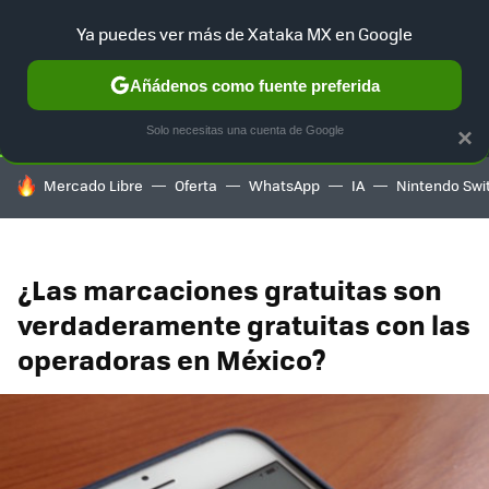
Ya puedes ver más de Xataka MX en Google
SELECCIÓN
GAMING
HOME
AUTO
TERRITORIO SAM
Añádenos como fuente preferida
Solo necesitas una cuenta de Google
×
HOY SE HABLA DE
Mercado Libre
Oferta
WhatsApp
IA
Nintendo Swi
¿Las marcaciones gratuitas son
verdaderamente gratuitas con las
operadoras en México?