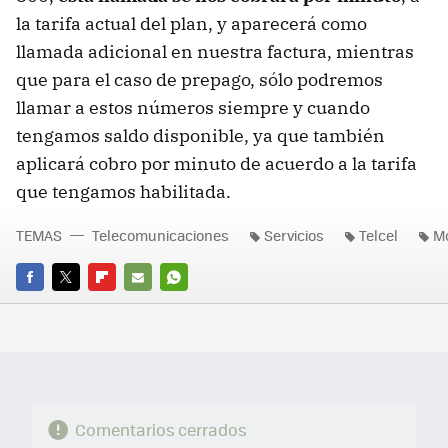
la tarifa actual del plan, y aparecerá como
llamada adicional en nuestra factura, mientras
que para el caso de prepago, sólo podremos
llamar a estos números siempre y cuando
tengamos saldo disponible, ya que también
aplicará cobro por minuto de acuerdo a la tarifa
que tengamos habilitada.
TEMAS
Telecomunicaciones
Servicios
Telcel
Mo
FACEBOOK
TWITTER
FLIPBOARD
E-
WHATSAPP
MAIL
Comentarios cerrados