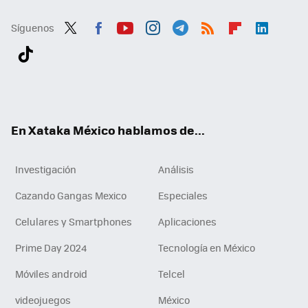
Síguenos
Twit
Fac
You
Inst
Tele
RSS
Flip
Link
ter
ebo
tub
agr
gra
boa
edI
Tikt
ok
e
am
m
rd
n
ok
En Xataka México hablamos de...
Investigación
Análisis
Cazando Gangas Mexico
Especiales
Celulares y Smartphones
Aplicaciones
Prime Day 2024
Tecnología en México
Móviles android
Telcel
videojuegos
México