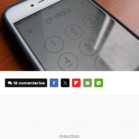
16 comentarios
FACEBOOK
TWITTER
FLIPBOARD
E-
WHATSAPP
MAIL