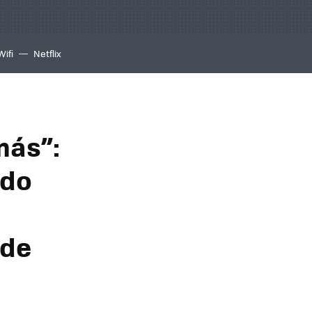
Wifi
Netflix
más”:
ndo
 de