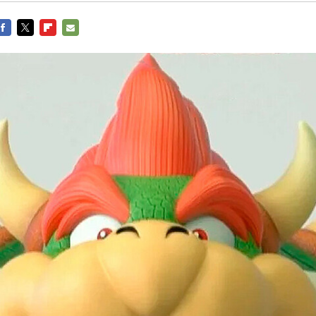
FACEBOOK
TWITTER
FLIPBOARD
E-
MAIL