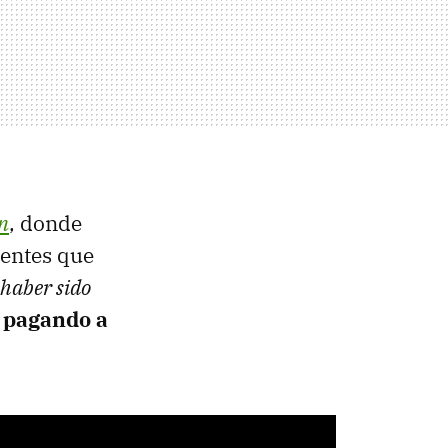
n
, donde
uentes que
haber sido
 pagando a