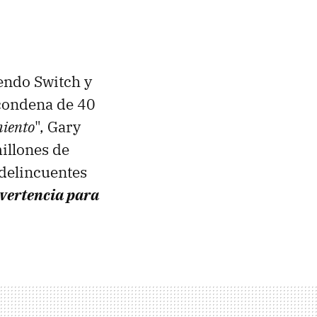
endo Switch y
 condena de 40
iento
", Gary
illones de
 delincuentes
vertencia para