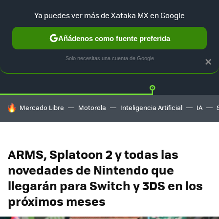
Ya puedes ver más de Xataka MX en Google
Añádenos como fuente preferida
Twitter
Fa
PLAYSTATION
XBOX
NINTENDO
Solo necesitas una cuenta de Google
×
HOY SE HABLA DE
Mercado Libre
Motorola
Inteligencia Artificial
IA
ARMS, Splatoon 2 y todas las
novedades de Nintendo que
llegarán para Switch y 3DS en los
próximos meses