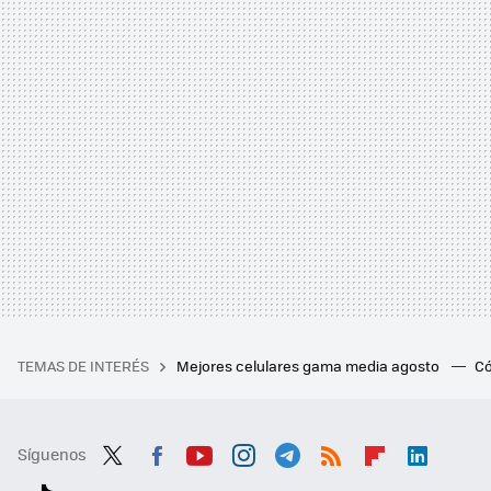
TEMAS DE INTERÉS
Mejores celulares gama media agosto
Có
Síguenos
Twit
Fac
You
Inst
Tele
RSS
Flip
Link