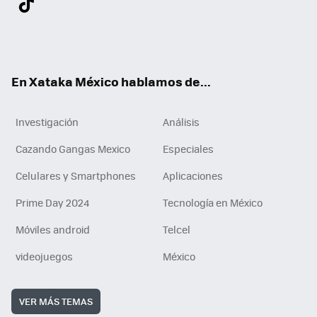
ter
ebo
tub
agr
gra
boa
edI
Tikt
ok
e
am
m
rd
n
ok
En Xataka México hablamos de...
Investigación
Análisis
Cazando Gangas Mexico
Especiales
Celulares y Smartphones
Aplicaciones
Prime Day 2024
Tecnología en México
Móviles android
Telcel
videojuegos
México
VER MÁS TEMAS