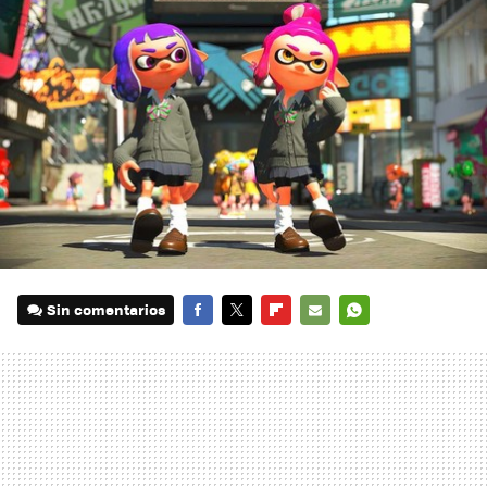
Sin comentarios
FACEBOOK
TWITTER
FLIPBOARD
E-
WHATSAPP
MAIL