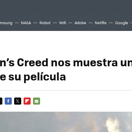
msung
NASA
Robot
Wifi
Adobe
Netflix
Google
n’s Creed nos muestra u
de su película
FACEBOOK
TWITTER
FLIPBOARD
E-
MAIL