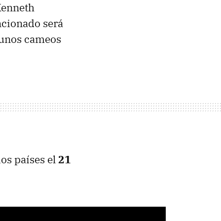
Kenneth
ncionado será
lgunos cameos
ios países el
21