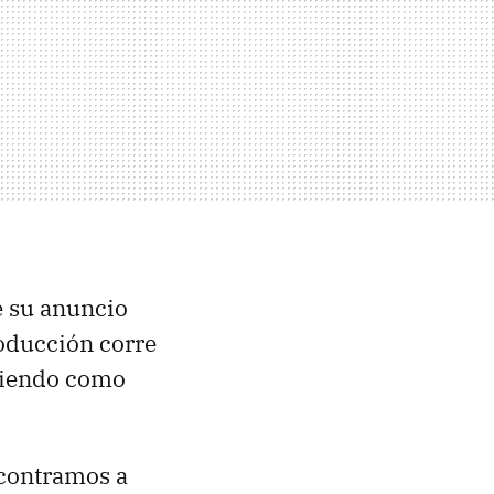
e su anuncio
roducción corre
niendo como
encontramos a