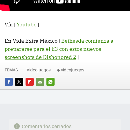
Vía |
Youtube
|
En Vida Extra México |
Bethesda comienza a
prepararse para el E3 con estos nuevos
screenshots de Dishonored 2
‏|
TEMAS
Videojuegos
videojuegos
FACEBOOK
TWITTER
FLIPBOARD
E-
WHATSAPP
MAIL
Comentarios cerrados