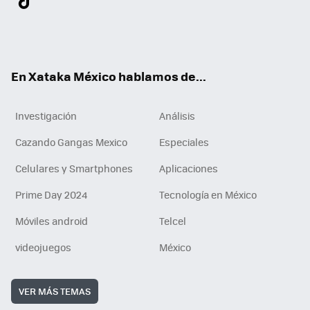
ter
ebo
tub
agr
gra
boa
edI
Tikt
ok
e
am
m
rd
n
ok
En Xataka México hablamos de...
Investigación
Análisis
Cazando Gangas Mexico
Especiales
Celulares y Smartphones
Aplicaciones
Prime Day 2024
Tecnología en México
Móviles android
Telcel
videojuegos
México
VER MÁS TEMAS