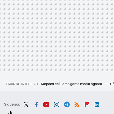
TEMAS DE INTERÉS
Mejores celulares gama media agosto
Có
Síguenos
Twit
Fac
You
Inst
Tele
RSS
Flip
Link