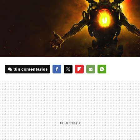
Sin comentarios
FACEBOOK
TWITTER
FLIPBOARD
E-
WHATSAPP
MAIL