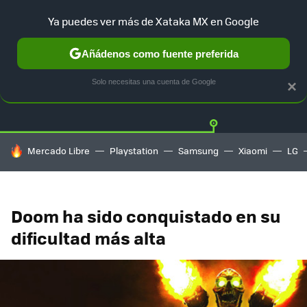
Ya puedes ver más de Xataka MX en Google
Añádenos como fuente preferida
Twitter
Fa
PLAYSTATION
XBOX
NINTENDO
Solo necesitas una cuenta de Google
×
HOY SE HABLA DE
Mercado Libre
Playstation
Samsung
Xiaomi
LG
Doom ha sido conquistado en su
dificultad más alta