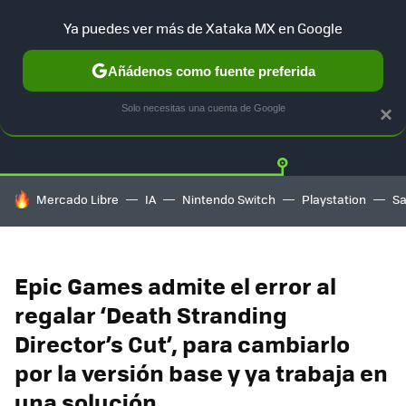
Ya puedes ver más de Xataka MX en Google
Añádenos como fuente preferida
Twitter
Fa
PLAYSTATION
XBOX
NINTENDO
Solo necesitas una cuenta de Google
×
HOY SE HABLA DE
Mercado Libre
IA
Nintendo Switch
Playstation
S
Epic Games admite el error al
regalar ‘Death Stranding
Director’s Cut’, para cambiarlo
por la versión base y ya trabaja en
una solución