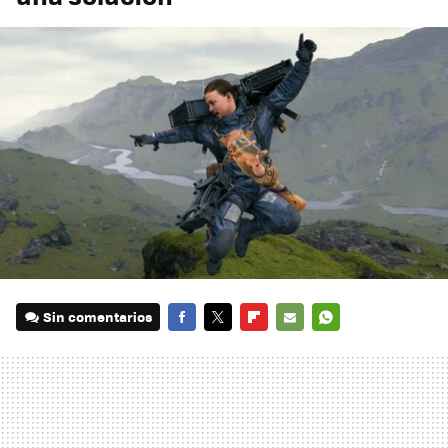
Sin comentarios
FACEBOOK
TWITTER
FLIPBOARD
E-
WHATSAPP
MAIL