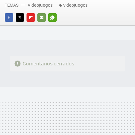
TEMAS
Videojuegos
videojuegos
FACEBOOK
TWITTER
FLIPBOARD
E-
WHATSAPP
MAIL
Comentarios cerrados