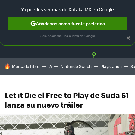
Ya puedes ver más de Xataka MX en Google
Añádenos como fuente preferida
Twitter
Fa
PLAYSTATION
XBOX
NINTENDO
Solo necesitas una cuenta de Google
×
HOY SE HABLA DE
Mercado Libre
IA
Nintendo Switch
Playstation
S
Let it Die el Free to Play de Suda 51
lanza su nuevo tráiler