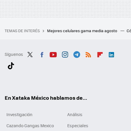
TEMAS DE INTERÉS
Mejores celulares gama media agosto
Có
Síguenos
Twit
Fac
You
Inst
Tele
RSS
Flip
Link
ter
ebo
tub
agr
gra
boa
edI
Tikt
ok
e
am
m
rd
n
ok
En Xataka México hablamos de...
Investigación
Análisis
Cazando Gangas Mexico
Especiales