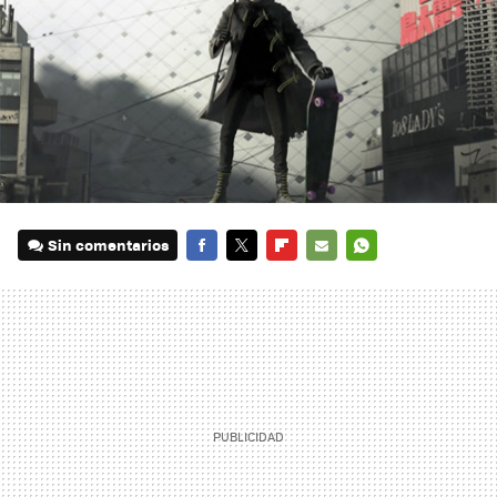
Sin comentarios
FACEBOOK
TWITTER
FLIPBOARD
E-
WHATSAPP
MAIL