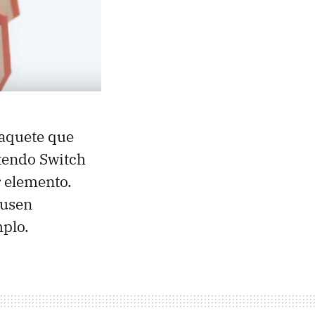
paquete que
ntendo Switch
 elemento.
 usen
mplo.