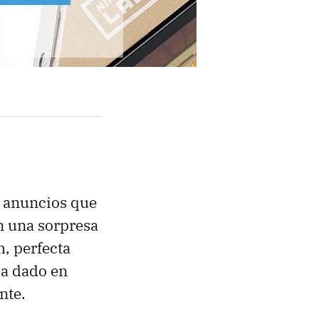
r anuncios que
n una sorpresa
, perfecta
ía dado en
nte.