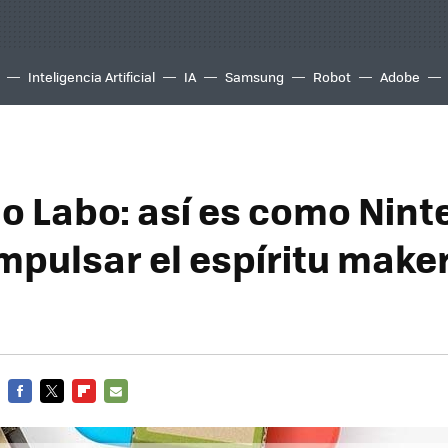
Inteligencia Artificial
IA
Samsung
Robot
Adobe
o Labo: así es como Nin
mpulsar el espíritu maker
FACEBOOK
TWITTER
FLIPBOARD
E-
MAIL