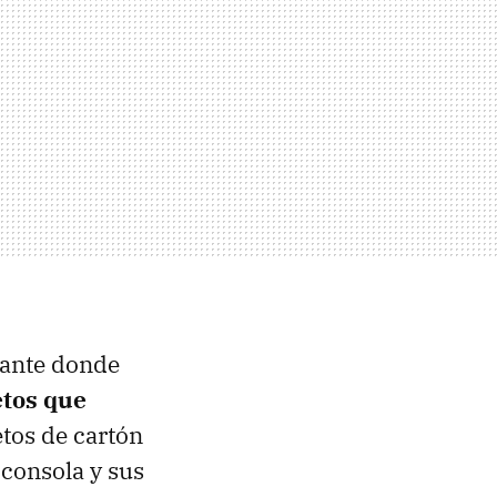
sante donde
etos que
etos de cartón
consola y sus