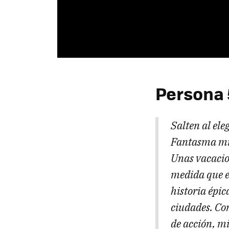
Persona 
Salten al el
Fantasma mie
Unas vacacio
medida que e
historia épic
ciudades. Co
de acción, m