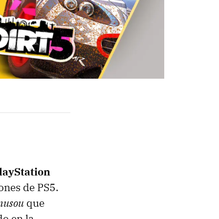
PlayStation
iones de PS5.
musou
que
do en la