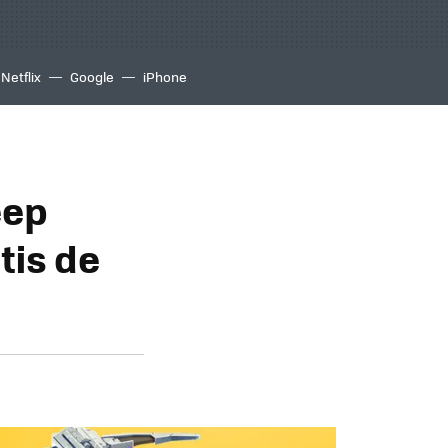
Netflix
Google
iPhone
eep
tis de