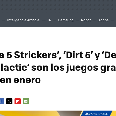
Inteligencia Artificial
IA
Samsung
Robot
Adobe
 5 Strickers’, ‘Dirt 5’ y ‘D
actic’ son los juegos gra
 en enero
FACEBOOK
TWITTER
FLIPBOARD
E-
MAIL