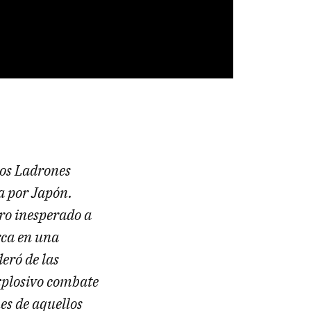
los Ladrones
a por Japón.
ro inesperado a
rca en una
eró de las
xplosivo combate
es de aquellos