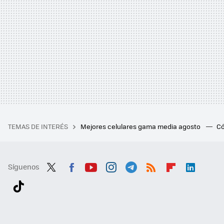
TEMAS DE INTERÉS
Mejores celulares gama media agosto
Có
Síguenos
Twit
Fac
You
Inst
Tele
RSS
Flip
Link
ter
ebo
tub
agr
gra
boa
edI
Tikt
ok
e
am
m
rd
n
ok