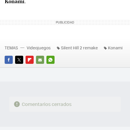
Konami
.
TEMAS
Videojuegos
Silent Hill 2 remake
Konami
FACEBOOK
TWITTER
FLIPBOARD
E-
WHATSAPP
MAIL
Comentarios cerrados