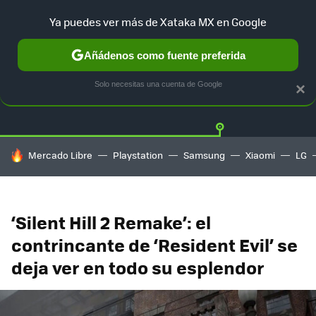
Ya puedes ver más de Xataka MX en Google
Añádenos como fuente preferida
Twitter
Fa
PLAYSTATION
XBOX
NINTENDO
Solo necesitas una cuenta de Google
×
HOY SE HABLA DE
Mercado Libre
Playstation
Samsung
Xiaomi
LG
‘Silent Hill 2 Remake’: el
contrincante de ‘Resident Evil’ se
deja ver en todo su esplendor