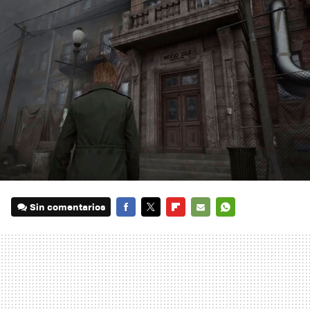
Sin comentarios
FACEBOOK
TWITTER
FLIPBOARD
E-
WHATSAPP
MAIL