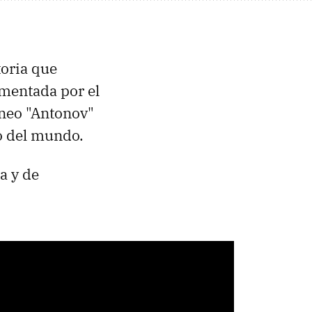
toria que
imentada por el
rneo "Antonov"
o del mundo.
a y de