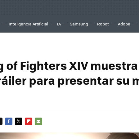
Inteligencia Artificial
IA
Samsung
Robot
Adobe
g of Fighters XIV muestra
ráiler para presentar su
FACEBOOK
TWITTER
FLIPBOARD
E-
MAIL