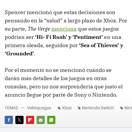
Spencer mencionó que estas decisiones son
pensando en la “salud” a largo plazo de Xbox. Por
su parte,
The Verge
menciona
que estos juegos
podrían ser
‘Hi- Fi Rush’ y ‘Pentiment’
en una
primera oleada, seguidos por
‘Sea of Thieves’ y
‘Grounded’
.
Por el momento no se mencionó cuándo se
darán más detalles de los juegos en otras
consolas, pero no nos sorprendería que justo el
anuncio llegue por parte de Sony o Nintendo.
TEMAS
Videojuegos
Xbox
Nintendo Switch
Nin
FACEBOOK
TWITTER
FLIPBOARD
E-
WHATSAPP