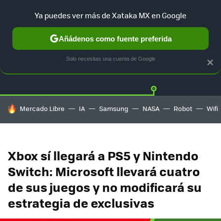
Ya puedes ver más de Xataka MX en Google
Añádenos como fuente preferida
Twitter
Fa
PLAYSTATION
XBOX
NINTENDO
Solo necesitas una cuenta de Google
×
HOY SE HABLA DE
Mercado Libre
IA
Samsung
NASA
Robot
Wifi
Xbox sí llegará a PS5 y Nintendo
Switch: Microsoft llevará cuatro
de sus juegos y no modificará su
estrategia de exclusivas