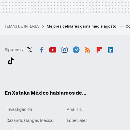
TEMAS DE INTERÉS
Mejores celulares gama media agosto
Có
Síguenos
Twit
Fac
You
Inst
Tele
RSS
Flip
Link
ter
ebo
tub
agr
gra
boa
edI
Tikt
ok
e
am
m
rd
n
ok
En Xataka México hablamos de...
Investigación
Análisis
Cazando Gangas Mexico
Especiales