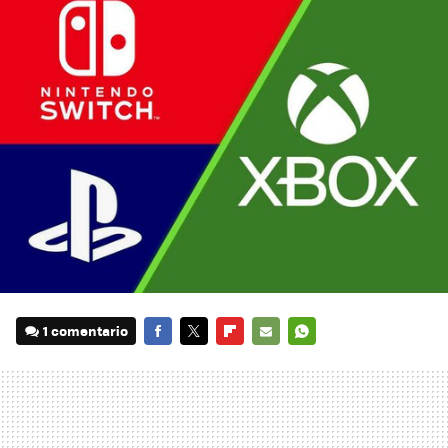
1 comentario
FACEBOOK
TWITTER
FLIPBOARD
E-
WHATSAPP
MAIL