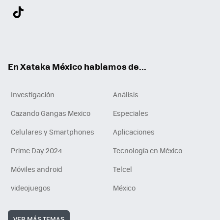
Twit
Fac
You
Inst
Tele
RSS
Flip
Link
ter
ebo
tub
agr
gra
boa
edI
Tikt
ok
e
am
m
rd
n
ok
En Xataka México hablamos de...
Investigación
Análisis
Cazando Gangas Mexico
Especiales
Celulares y Smartphones
Aplicaciones
Prime Day 2024
Tecnología en México
Móviles android
Telcel
videojuegos
México
VER MÁS TEMAS