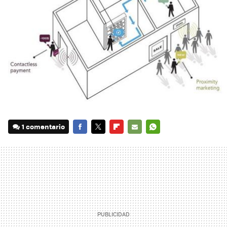
1 comentario
FACEBOOK
TWITTER
FLIPBOARD
E-
WHATSAPP
MAIL