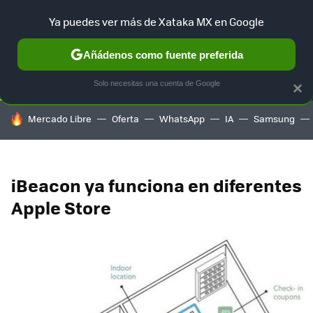
Ya puedes ver más de Xataka MX en Google
SELECCIÓN
GAMING
HOME
AUTO
TERRITORIO SAM
Añádenos como fuente preferida
Solo necesitas una cuenta de Google
×
HOY SE HABLA DE
Mercado Libre
Oferta
WhatsApp
IA
Samsung
iBeacon ya funciona en diferentes
Apple Store