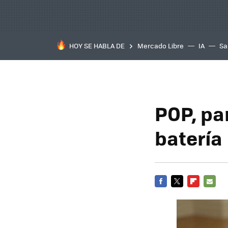
HOY SE HABLA DE
Mercado Libre
IA
Sa
POP, pa
batería
FACEBOOK
TWITTER
FLIPBOARD
E-
MAIL