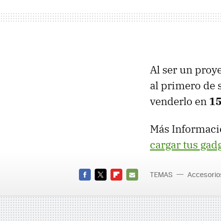
Al ser un proy
al primero de 
venderlo en
15
Más Informaci
cargar tus gad
TEMAS
Accesorio
FACEBOOK
TWITTER
FLIPBOARD
E-
MAIL