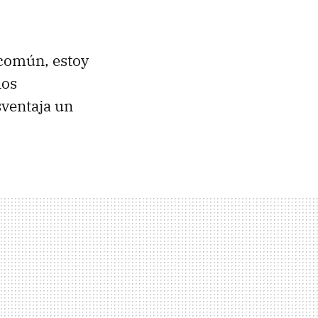
 común, estoy
los
ventaja un