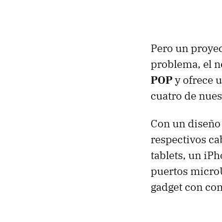
Pero un proye
problema, el 
POP
y ofrece 
cuatro de nuest
Con un diseño 
respectivos ca
tablets, un iP
puertos microU
gadget con con