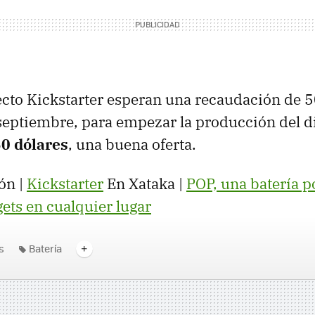
ecto Kickstarter esperan una recaudación de 
septiembre, para empezar la producción del di
0 dólares
, una buena oferta.
ón |
Kickstarter
En Xataka |
POP, una batería po
gets en cualquier lugar
s
Batería