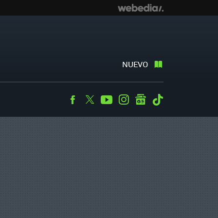
NUEVO
Facebook
Twitter
Youtube
Instagram
googlenews
Tiktok