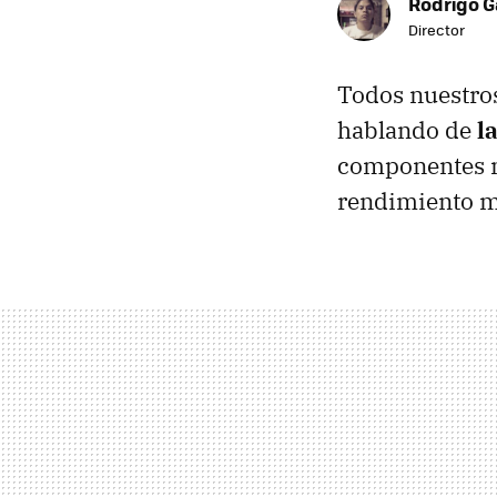
Rodrigo G
Director
Todos nuestros
hablando de
l
componentes m
rendimiento m