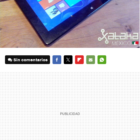
Sin comentarios
FACEBOOK
TWITTER
FLIPBOARD
E-
WHATSAPP
MAIL