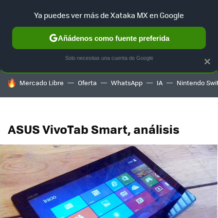
Ya puedes ver más de Xataka MX en Google
MENÚ
NUEVO
Añádenos como fuente preferida
SELECCIÓN
GAMING
HOME
AUTO
TERRITORIO SAM
Solo necesitas una cuenta de Google
×
HOY SE HABLA DE
Mercado Libre
Oferta
WhatsApp
IA
Nintendo Swi
ASUS VivoTab Smart, análisis