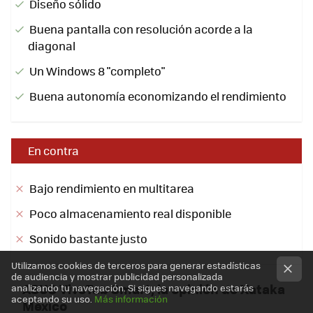
Diseño sólido
Buena pantalla con resolución acorde a la
diagonal
Un Windows 8 "completo"
Buena autonomía economizando el rendimiento
En contra
Bajo rendimiento en multitarea
Poco almacenamiento real disponible
Sonido bastante justo
Utilizamos cookies de terceros para generar estadísticas
de audiencia y mostrar publicidad personalizada
ASUS VivoTab Smart, la opinión de Xataka
analizando tu navegación. Si sigues navegando estarás
aceptando su uso.
Más información
México