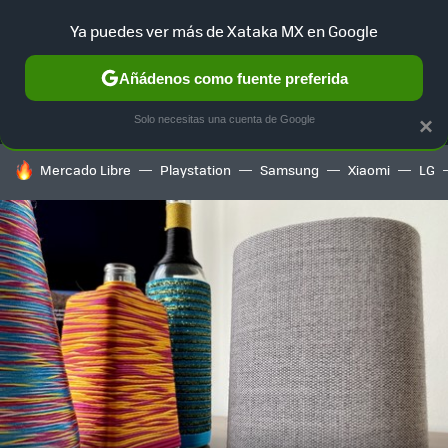
Ya puedes ver más de Xataka MX en Google
MENÚ
NUEVO
Añádenos como fuente preferida
SELECCIÓN
GAMING
HOME
AUTO
TERRITORIO SAM
Solo necesitas una cuenta de Google
×
HOY SE HABLA DE
Mercado Libre
Playstation
Samsung
Xiaomi
LG