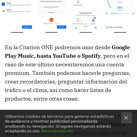
En la Citation ONE podremos usar desde
Google
Play Music, hasta YouTube o Spotify
, pero en el
caso de este último necesitaremos una cuenta
premium. También podemos hacerle preguntas,
crear recordatorias, preguntar información del
tráfico o el clima, así como hacer listas de
productos, entre otras cosas.
Durante nuestro análisis nos dimos cuenta que
Utilizamos cookies de terceros para generar estadísticas
de audiencia y mostrar publicidad personalizada
los dos micrófonos a veces no nos escuchan o
analizando tu navegación. Si sigues navegando estarás
aceptando su uso.
Más información
bien
, no entienden lo que pedimos, algo que se