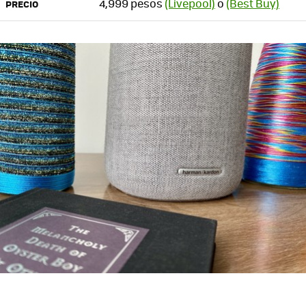
4,999 pesos
(Livepool)
o
(Best Buy)
PRECIO