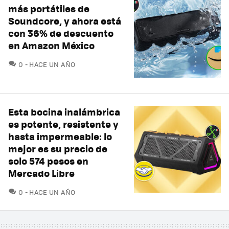
más portátiles de
Soundcore, y ahora está
con 36% de descuento
en Amazon México
COMENTARIOS
0
HACE UN AÑO
Esta bocina inalámbrica
es potente, resistente y
hasta impermeable: lo
mejor es su precio de
solo 574 pesos en
Mercado Libre
COMENTARIOS
0
HACE UN AÑO