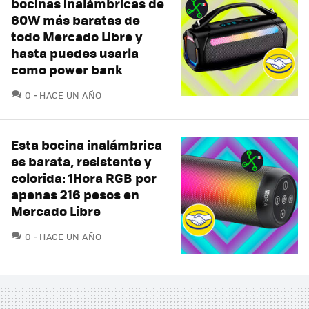
bocinas inalámbricas de
60W más baratas de
todo Mercado Libre y
hasta puedes usarla
como power bank
COMENTARIOS
0
HACE UN AÑO
Esta bocina inalámbrica
es barata, resistente y
colorida: 1Hora RGB por
apenas 216 pesos en
Mercado Libre
COMENTARIOS
0
HACE UN AÑO