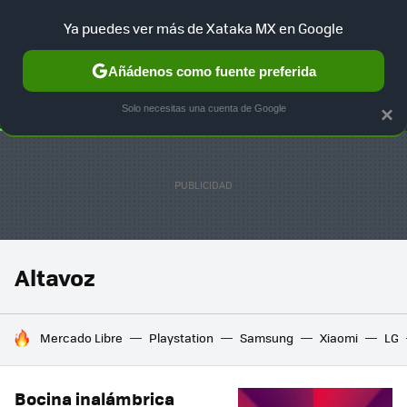
Ya puedes ver más de Xataka MX en Google
SELECCIÓN
GAMING
HOME
AUTO
TERRITORIO SAM
Añádenos como fuente preferida
Solo necesitas una cuenta de Google
×
Altavoz
HOY SE HABLA DE
Mercado Libre
Playstation
Samsung
Xiaomi
LG
Bocina inalámbrica