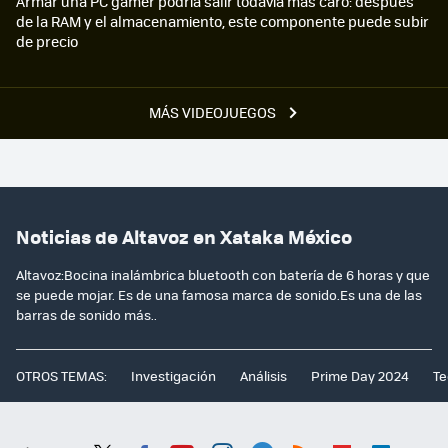
Armar una PC gamer podría salir todavía más caro: después
de la RAM y el almacenamiento, este componente puede subir
de precio
MÁS VIDEOJUEGOS
Noticias de Altavoz en Xataka México
Altavoz:Bocina inalámbrica bluetooth con batería de 6 horas y que
se puede mojar. Es de una famosa marca de sonido.Es una de las
barras de sonido más..
OTROS TEMAS:
Investigación
Análisis
Prime Day 2024
Te