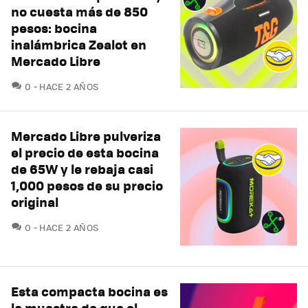
no cuesta más de 850
pesos: bocina
inalámbrica Zealot en
Mercado Libre
COMENTARIOS
0
HACE 2 AÑOS
Mercado Libre pulveriza
el precio de esta bocina
de 65W y le rebaja casi
1,000 pesos de su precio
original
COMENTARIOS
0
HACE 2 AÑOS
Esta compacta bocina es
la muestra de que el