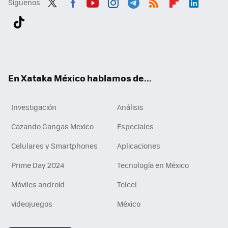
Síguenos
Twit
Fac
You
Inst
Tele
RSS
Flip
Link
ter
ebo
tub
agr
gra
boa
edI
Tikt
ok
e
am
m
rd
n
ok
En Xataka México hablamos de...
Investigación
Análisis
Cazando Gangas Mexico
Especiales
Celulares y Smartphones
Aplicaciones
Prime Day 2024
Tecnología en México
Móviles android
Telcel
videojuegos
México