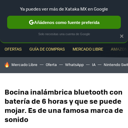
Ya puedes ver más de Xataka MX en Google
MENÚ
NUEVO
Añádenos como fuente preferida
Solo necesitas una cuenta de Google
×
OFERTAS
GUÍA DE COMPRAS
MERCADO LIBRE
AMAZON
HOY SE HABLA DE
Mercado Libre
Oferta
WhatsApp
IA
Nintendo Swi
Bocina inalámbrica bluetooth con
batería de 6 horas y que se puede
mojar. Es de una famosa marca de
sonido