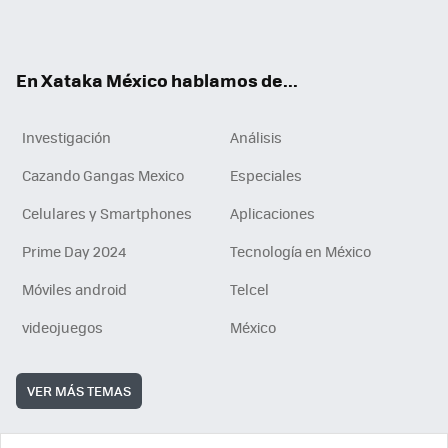
ok
e
am
m
rd
n
ok
En Xataka México hablamos de...
Investigación
Análisis
Cazando Gangas Mexico
Especiales
Celulares y Smartphones
Aplicaciones
Prime Day 2024
Tecnología en México
Móviles android
Telcel
videojuegos
México
VER MÁS TEMAS