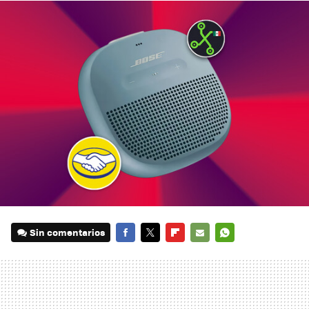
Sin comentarios
FACEBOOK
TWITTER
FLIPBOARD
E-
WHATSAPP
MAIL