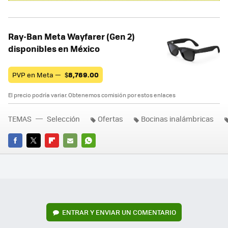
Ray-Ban Meta Wayfarer (Gen 2)
disponibles en México
PVP en Meta —
$
8,769.00
El precio podría variar. Obtenemos comisión por estos enlaces
TEMAS
Selección
Ofertas
Bocinas inalámbricas
FACEBOOK
TWITTER
FLIPBOARD
E-
WHATSAPP
MAIL
ENTRAR Y ENVIAR UN COMENTARIO