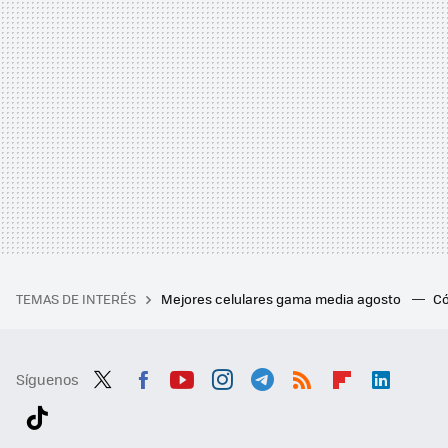
TEMAS DE INTERÉS
Mejores celulares gama media agosto
Có
Síguenos
Twit
Fac
You
Inst
Tele
RSS
Flip
Link
ter
ebo
tub
agr
gra
boa
edI
Tikt