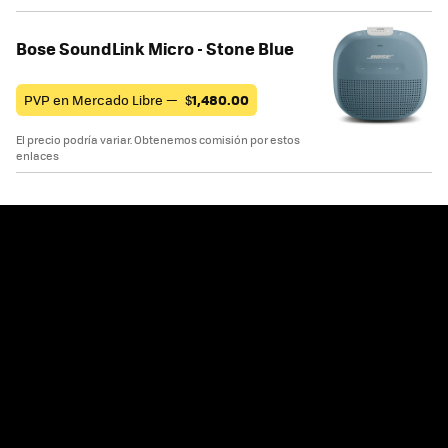
Bose SoundLink Micro - Stone Blue
PVP en Mercado Libre —
$
1,480.00
El precio podría variar. Obtenemos comisión por estos
enlaces