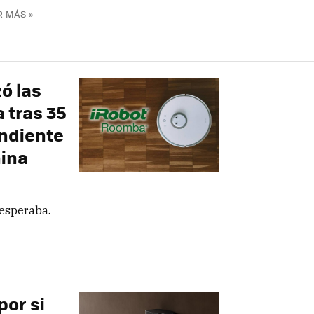
R MÁS »
ó las
 tras 35
endiente
hina
esperaba.
por si