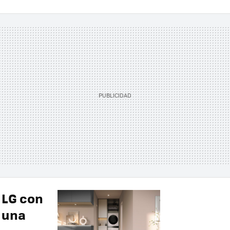
 LG con
n una