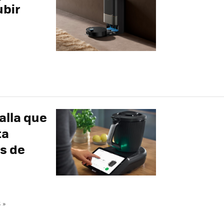
ubir
alla que
ta
ás de
 »