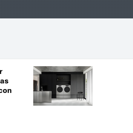
r
ras
 con