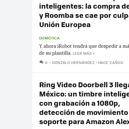
inteligentes: la compra d
y Roomba se cae por culp
Unión Europea
DOMÓTICA
Y ahora iRobot tendrá que despedir a m
de su plantilla.
LEER MÁS »
COMENTARIOS
0
GONZALO HERNÁNDEZ
HACE 3 AÑOS
Ring Video Doorbell 3 lleg
México: un timbre intelig
con grabación a 1080p,
detección de movimiento
soporte para Amazon Ale