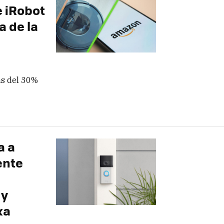
e iRobot
a de la
ás del 30%
a a
ente
 y
xa