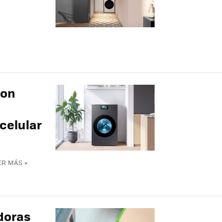
con
 celular
ER MÁS »
doras