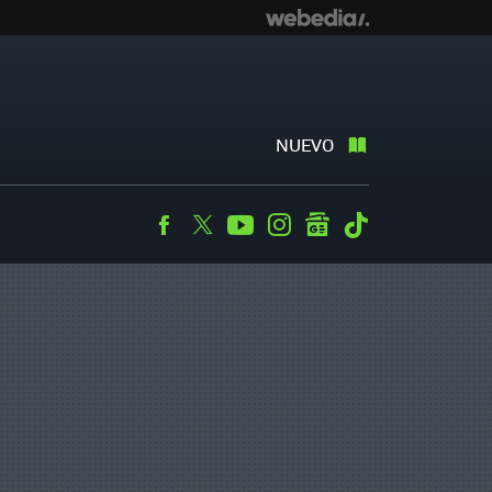
NUEVO
Facebook
Twitter
Youtube
Instagram
googlenews
Tiktok