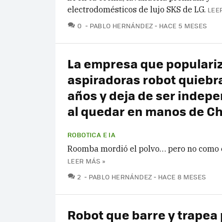
electrodomésticos de lujo SKS de LG.
LEE
COMENTARIOS
0
PABLO HERNÁNDEZ
HACE 5 MESES
La empresa que populariz
aspiradoras robot quiebra
años y deja de ser indep
al quedar en manos de C
ROBOTICA E IA
Roomba mordió el polvo… pero no como 
LEER MÁS »
COMENTARIOS
2
PABLO HERNÁNDEZ
HACE 8 MESES
Robot que barre y trapea 