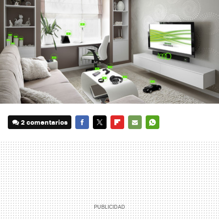
2 comentarios
FACEBOOK
TWITTER
FLIPBOARD
E-
WHATSAPP
MAIL