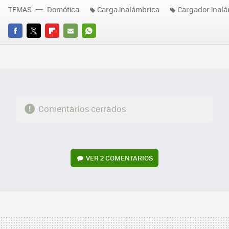
TEMAS
Domótica
Carga inalámbrica
Cargador inal
FACEBOOK
TWITTER
FLIPBOARD
E-
WHATSAPP
MAIL
Comentarios cerrados
VER
2 COMENTARIOS