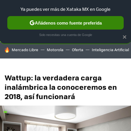
Ya puedes ver más de Xataka MX en Google
SELECCIÓN
GAMING
HOME
AUTO
TERRITORIO SAM
Añádenos como fuente preferida
Solo necesitas una cuenta de Google
×
HOY SE HABLA DE
Mercado Libre
Motorola
Oferta
Inteligencia Artificial
Wattup: la verdadera carga
inalámbrica la conoceremos en
2018, así funcionará