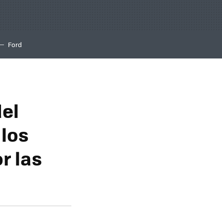
Ford
del
 los
r las