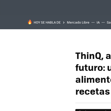
HOY SE HABLA DE
Mercado Libre
IA
Sa
ThinQ, a
futuro: 
aliment
recetas