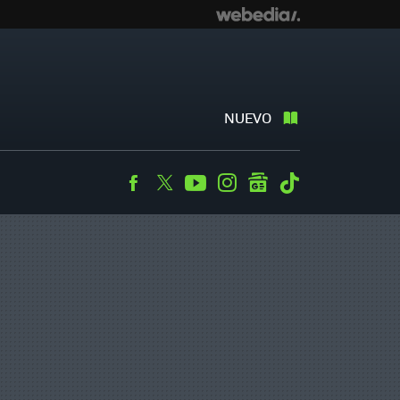
NUEVO
Facebook
Twitter
Youtube
Instagram
googlenews
Tiktok