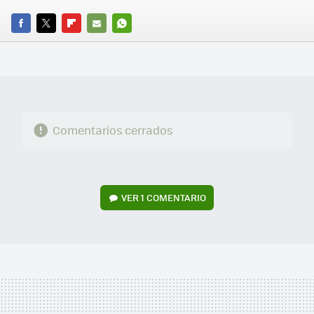
FACEBOOK
TWITTER
FLIPBOARD
E-
WHATSAPP
MAIL
Comentarios cerrados
VER
1 COMENTARIO