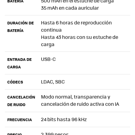
500 mAh en el estuche de carga
BATERÍA
35 mAh en cada auricular
Hasta 6 horas de reproducción
DURACIÓN DE
continua
BATERÍA
Hasta 43 horas con su estuche de
carga
USB-C
ENTRADA DE
CARGA
LDAC, SBC
CÓDECS
Modo normal, transparencia y
CANCELACIÓN
cancelación de ruido activa con IA
DE RUIDO
24 bits hasta 96 kHz
FRECUENCIA
2,399 pesos
PRECIO