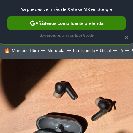
Ya puedes ver más de Xataka MX en Google
MENÚ
NUEVO
Añádenos como fuente preferida
SELECCIÓN
GAMING
HOME
AUTO
TERRITORIO SAM
Solo necesitas una cuenta de Google
×
HOY SE HABLA DE
Mercado Libre
Motorola
Inteligencia Artificial
IA