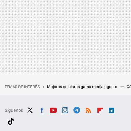
TEMAS DE INTERÉS
Mejores celulares gama media agosto
Có
Síguenos
Twit
Fac
You
Inst
Tele
RSS
Flip
Link
ter
ebo
tub
agr
gra
boa
edI
Tikt