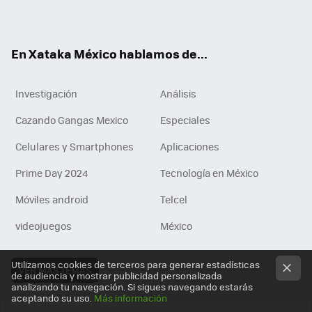
ok
e
am
m
rd
n
ok
En Xataka México hablamos de...
Investigación
Análisis
Cazando Gangas Mexico
Especiales
Celulares y Smartphones
Aplicaciones
Prime Day 2024
Tecnología en México
Móviles android
Telcel
videojuegos
México
Utilizamos cookies de terceros para generar estadísticas
VER MÁS TEMAS
de audiencia y mostrar publicidad personalizada
analizando tu navegación. Si sigues navegando estarás
aceptando su uso.
Más información