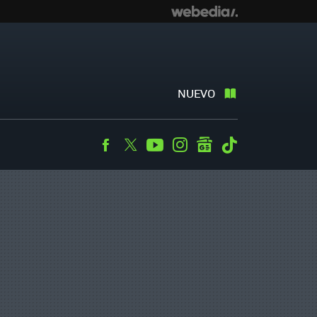
NUEVO
Facebook
Twitter
Youtube
Instagram
googlenews
Tiktok