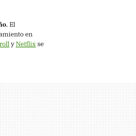
ño
. El
zamiento en
oll
y
Netflix
se