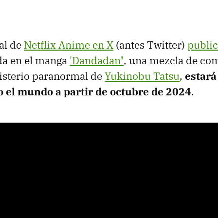
ial de
Netflix Anime en X
(antes Twitter)
publi
a en el manga
'Dandadan
'
, una mezcla de co
isterio paranormal de
Yukinobu Tatsu
,
estará
do el mundo a partir de octubre de 2024
.