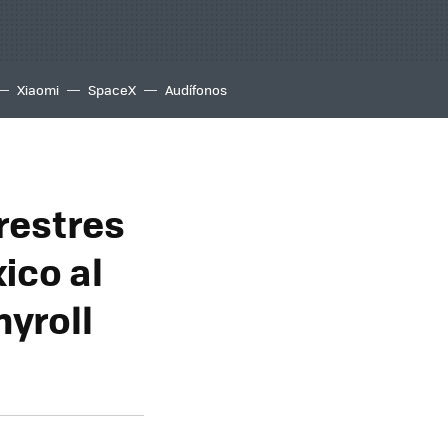
Xiaomi
SpaceX
Audífonos
rrestres
ico al
hyroll