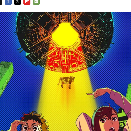
FACEBOOK
TWITTER
FLIPBOARD
E-
MAIL