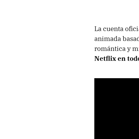
La cuenta ofic
animada basad
romántica y m
Netflix en to