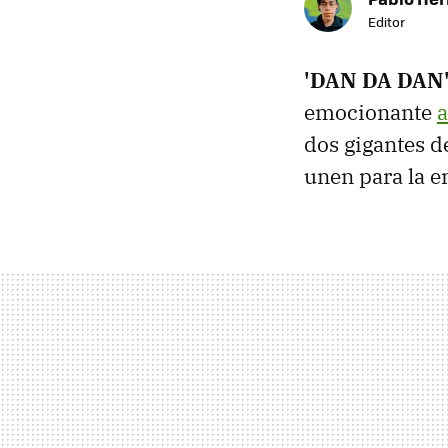
Editor
'DAN DA DAN' 
emocionante
a
dos gigantes d
unen para la e