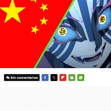
Sin comentarios
FACEBOOK
TWITTER
FLIPBOARD
E-
WHATSAPP
MAIL