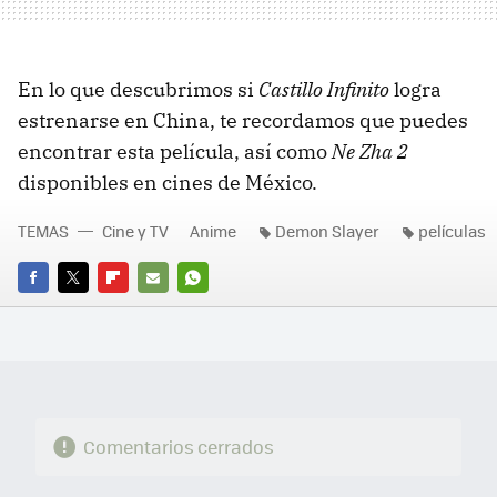
En lo que descubrimos si
Castillo Infinito
logra
estrenarse en China, te recordamos que puedes
encontrar esta película, así como
Ne Zha 2
disponibles en cines de México.
TEMAS
Cine y TV
Anime
Demon Slayer
películas
FACEBOOK
TWITTER
FLIPBOARD
E-
WHATSAPP
MAIL
Comentarios cerrados