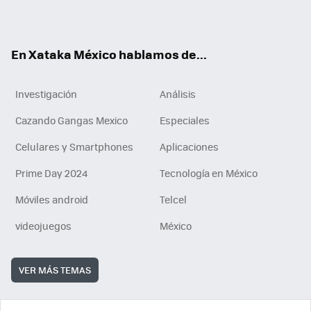
ok
e
am
m
rd
n
ok
En Xataka México hablamos de...
Investigación
Análisis
Cazando Gangas Mexico
Especiales
Celulares y Smartphones
Aplicaciones
Prime Day 2024
Tecnología en México
Móviles android
Telcel
videojuegos
México
VER MÁS TEMAS