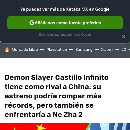
Ya puedes ver más de Xataka MX en Google
SELECCIÓN
GAMING
HOME
AUTO
TERRITORIO SAM
Añádenos como fuente preferida
Solo necesitas una cuenta de Google
×
HOY SE HABLA DE
Mercado Libre
Playstation
Samsung
Xiaomi
LG
Demon Slayer Castillo Infinito
tiene como rival a China: su
estreno podría romper más
récords, pero también se
enfrentaría a Ne Zha 2