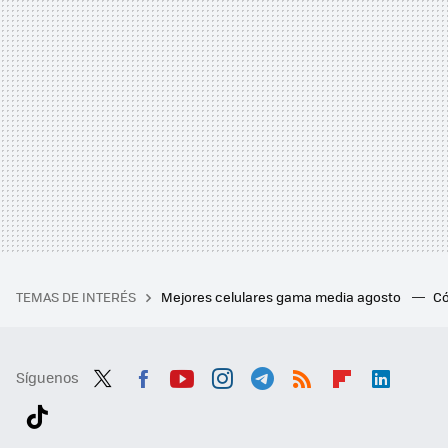
TEMAS DE INTERÉS
Mejores celulares gama media agosto
Có
Síguenos
Twit
Fac
You
Inst
Tele
RSS
Flip
Link
ter
ebo
tub
agr
gra
boa
edI
Tikt