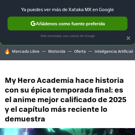
Ya puedes ver más de Xataka MX en Google
SELECCIÓN
GAMING
HOME
AUTO
TERRITORIO SAM
Añádenos como fuente preferida
Solo necesitas una cuenta de Google
×
HOY SE HABLA DE
Mercado Libre
Motorola
Oferta
Inteligencia Artificial
My Hero Academia hace historia
con su épica temporada final: es
el anime mejor calificado de 2025
y el capítulo más reciente lo
demuestra