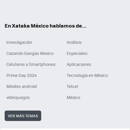
ter
ebo
tub
agr
gra
boa
edI
Tikt
ok
e
am
m
rd
n
ok
En Xataka México hablamos de...
Investigación
Análisis
Cazando Gangas Mexico
Especiales
Celulares y Smartphones
Aplicaciones
Prime Day 2024
Tecnología en México
Móviles android
Telcel
videojuegos
México
VER MÁS TEMAS