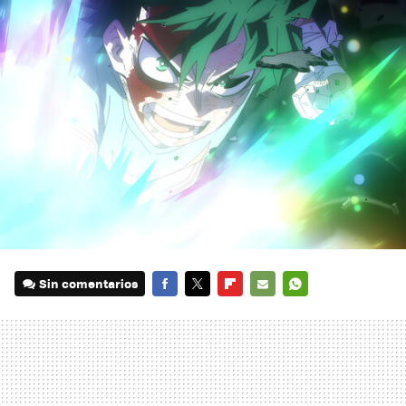
Sin comentarios
FACEBOOK
TWITTER
FLIPBOARD
E-
WHATSAPP
MAIL