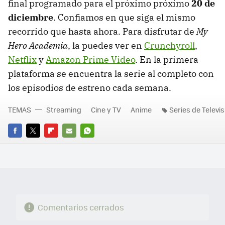
final programado para el próximo próximo
20 de
diciembre
. Confiamos en que siga el mismo
recorrido que hasta ahora. Para disfrutar de
My
Hero Academia
, la puedes ver en
Crunchyroll
,
Netflix
y
Amazon Prime Video
. En la primera
plataforma se encuentra la serie al completo con
los episodios de estreno cada semana.
TEMAS
Streaming
Cine y TV
Anime
Series de Televis
FACEBOOK
TWITTER
FLIPBOARD
E-
WHATSAPP
MAIL
Comentarios cerrados