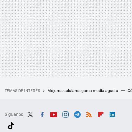
TEMAS DE INTERÉS
Mejores celulares gama media agosto
Có
Síguenos
Twit
Fac
You
Inst
Tele
RSS
Flip
Link