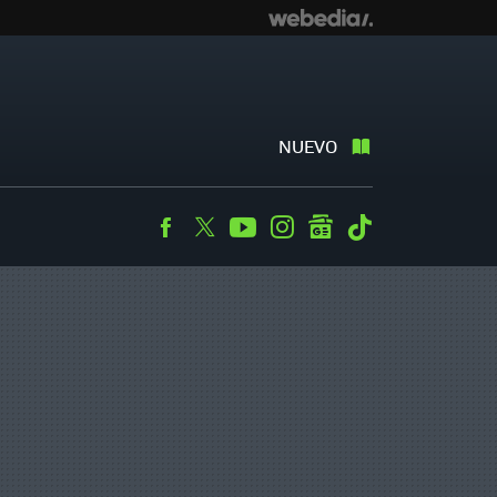
NUEVO
Facebook
Twitter
Youtube
Instagram
googlenews
Tiktok