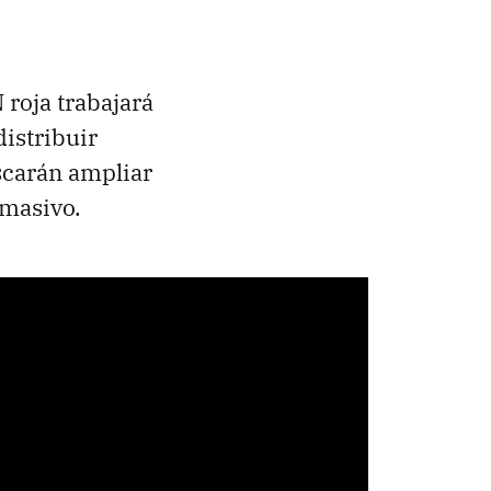
 roja trabajará
istribuir
scarán ampliar
o masivo.