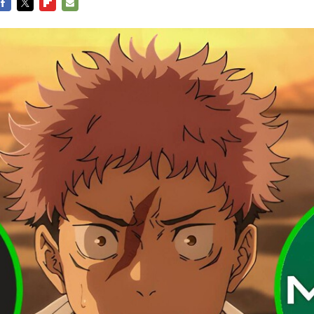
FACEBOOK
TWITTER
FLIPBOARD
E-
MAIL