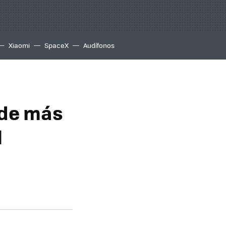
Xiaomi
SpaceX
Audífonos
nde más
l