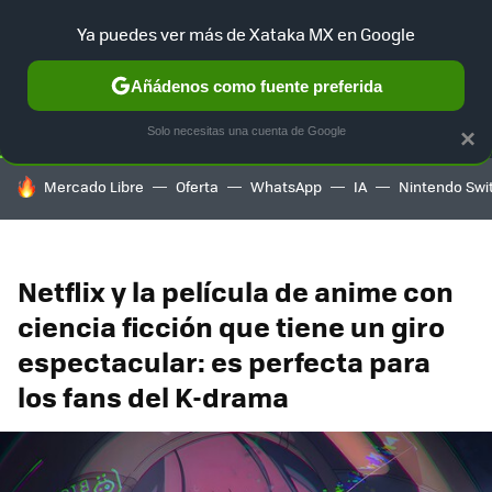
Ya puedes ver más de Xataka MX en Google
SELECCIÓN
GAMING
HOME
AUTO
TERRITORIO SAM
Añádenos como fuente preferida
Solo necesitas una cuenta de Google
×
HOY SE HABLA DE
Mercado Libre
Oferta
WhatsApp
IA
Nintendo Swi
Netflix y la película de anime con
ciencia ficción que tiene un giro
espectacular: es perfecta para
los fans del K-drama