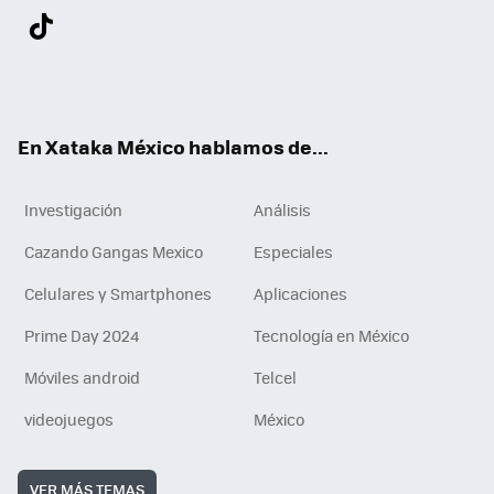
Twit
Fac
You
Inst
Tele
RSS
Flip
Link
ter
ebo
tub
agr
gra
boa
edI
Tikt
ok
e
am
m
rd
n
ok
En Xataka México hablamos de...
Investigación
Análisis
Cazando Gangas Mexico
Especiales
Celulares y Smartphones
Aplicaciones
Prime Day 2024
Tecnología en México
Móviles android
Telcel
videojuegos
México
VER MÁS TEMAS