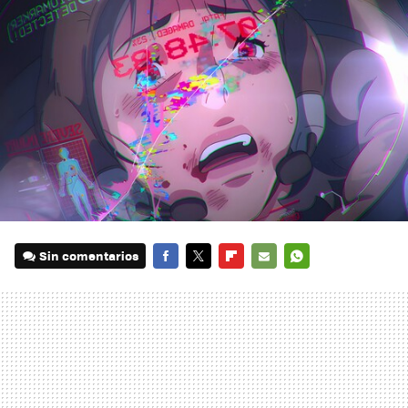
Sin comentarios
FACEBOOK
TWITTER
FLIPBOARD
E-
WHATSAPP
MAIL