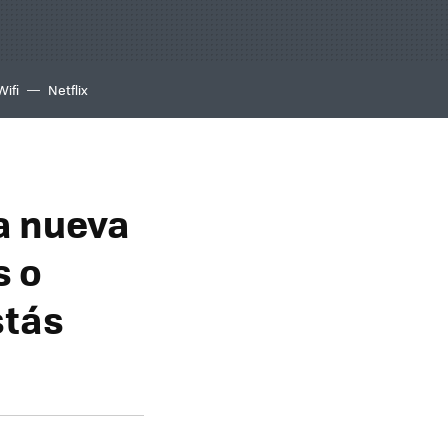
Wifi
Netflix
la nueva
s o
stás