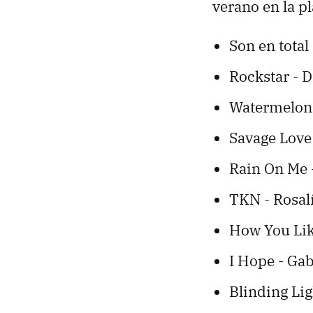
verano en la p
Son en tota
Rockstar - 
Watermelon 
Savage Love
Rain On Me 
TKN - Rosal
How You Lik
I Hope - Gab
Blinding Li