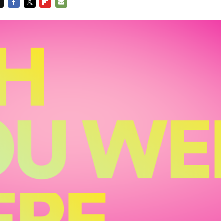
FACEBOOK
TWITTER
FLIPBOARD
E-
MAIL