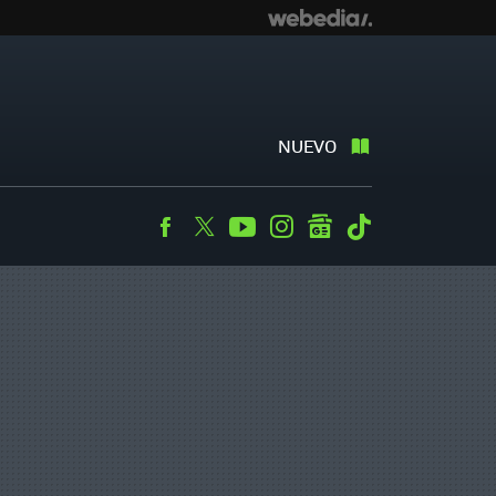
NUEVO
Facebook
Twitter
Youtube
Instagram
googlenews
Tiktok