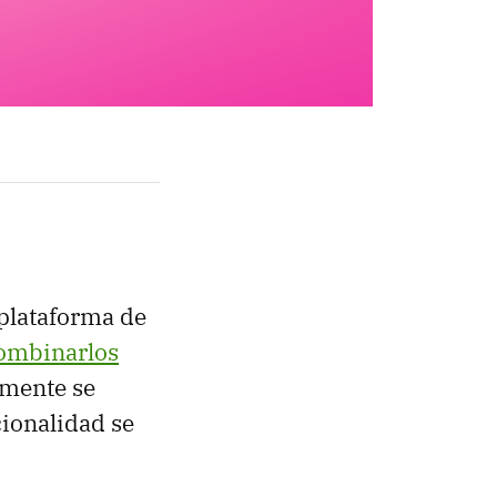
 plataforma de
ombinarlos
amente se
cionalidad se