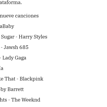
lataforma.
l nueve canciones
DaBaby
Sugar - Harry Styles
 - Jawsh 685
- Lady Gaga
ía
e That - Blackpink
by Barrett
ghts - The Weeknd