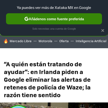
Ya puedes ver más de Xataka MX en Google
SELECCIÓN
GAMING
HOME
AUTO
TERRITORIO SAM
Añádenos como fuente preferida
Solo necesitas una cuenta de Google
×
HOY SE HABLA DE
Mercado Libre
Motorola
Oferta
Inteligencia Artificial
“A quién están tratando de
ayudar”: en Irlanda piden a
Google eliminar las alertas de
retenes de policía de Waze; la
razón tiene sentido