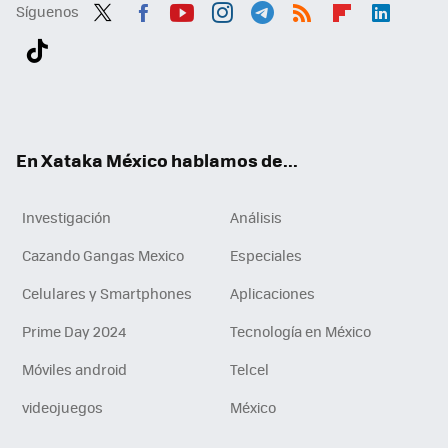
Síguenos
Twit
Fac
You
Inst
Tele
RSS
Flip
Link
ter
ebo
tub
agr
gra
boa
edI
Tikt
ok
e
am
m
rd
n
ok
En Xataka México hablamos de...
Investigación
Análisis
Cazando Gangas Mexico
Especiales
Celulares y Smartphones
Aplicaciones
Prime Day 2024
Tecnología en México
Móviles android
Telcel
videojuegos
México