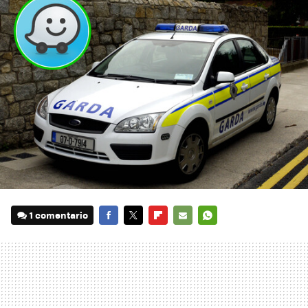
1 comentario
FACEBOOK
TWITTER
FLIPBOARD
E-
WHATSAPP
MAIL