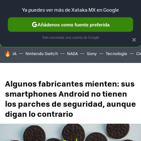
Ya puedes ver más de Xataka MX en Google
SELECCIÓN
GAMING
HOME
AUTO
TERRITORIO SAM
Añádenos como fuente preferida
Solo necesitas una cuenta de Google
×
HOY SE HABLA DE
IA
Nintendo Switch
NASA
Sony
Tecnología
Ci
Algunos fabricantes mienten: sus
smartphones Android no tienen
los parches de seguridad, aunque
digan lo contrario