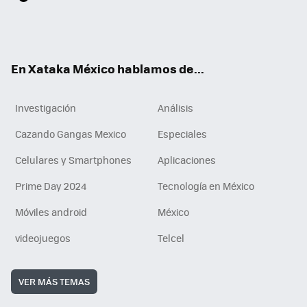
ter
ebo
tub
agr
gra
boa
edI
Tikt
ok
e
am
m
rd
n
ok
En Xataka México hablamos de...
Investigación
Análisis
Cazando Gangas Mexico
Especiales
Celulares y Smartphones
Aplicaciones
Prime Day 2024
Tecnología en México
Móviles android
México
videojuegos
Telcel
VER MÁS TEMAS