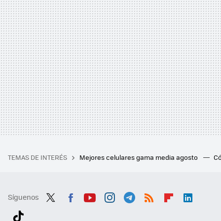
TEMAS DE INTERÉS
Mejores celulares gama media agosto
Có
Síguenos
Twit
Fac
You
Inst
Tele
RSS
Flip
Link