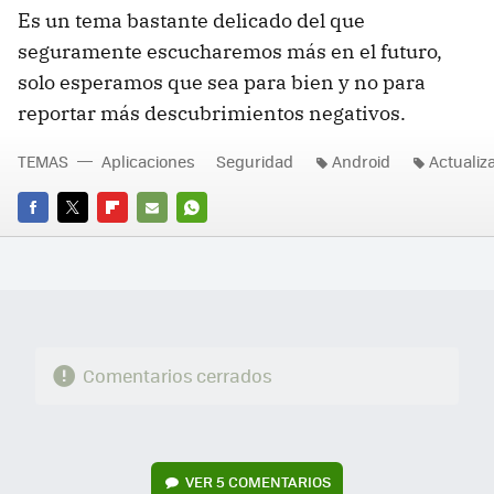
Es un tema bastante delicado del que
seguramente escucharemos más en el futuro,
solo esperamos que sea para bien y no para
reportar más descubrimientos negativos.
TEMAS
Aplicaciones
Seguridad
Android
Actualiz
FACEBOOK
TWITTER
FLIPBOARD
E-
WHATSAPP
MAIL
Comentarios cerrados
VER
5 COMENTARIOS