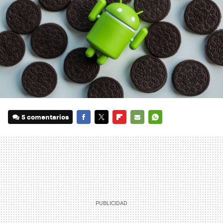
5 comentarios
FACEBOOK
TWITTER
FLIPBOARD
E-
WHATSAPP
MAIL