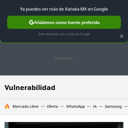
Ya puedes ver más de Xataka MX en Google
SELECCIÓN
GAMING
HOME
AUTO
TERRITORIO SAM
Añádenos como fuente preferida
Solo necesitas una cuenta de Google
×
Vulnerabilidad
HOY SE HABLA DE
Mercado Libre
Oferta
WhatsApp
IA
Samsung