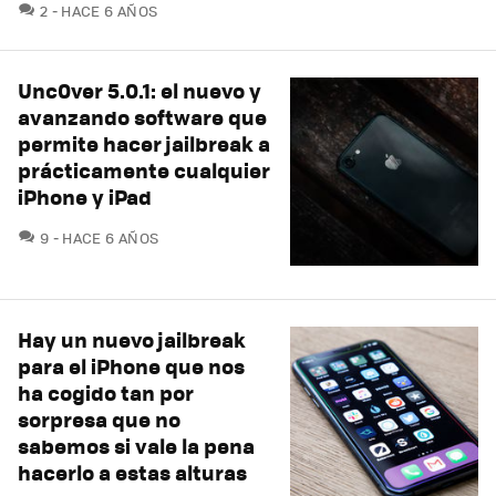
COMENTARIOS
2
HACE 6 AÑOS
Unc0ver 5.0.1: el nuevo y
avanzando software que
permite hacer jailbreak a
prácticamente cualquier
iPhone y iPad
COMENTARIOS
9
HACE 6 AÑOS
Hay un nuevo jailbreak
para el iPhone que nos
ha cogido tan por
sorpresa que no
sabemos si vale la pena
hacerlo a estas alturas