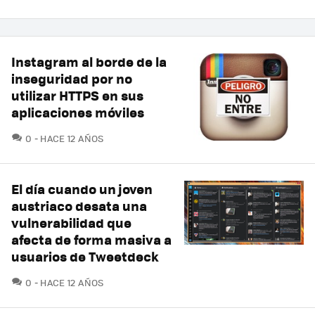
Instagram al borde de la
inseguridad por no
utilizar HTTPS en sus
aplicaciones móviles
COMENTARIOS
0
HACE 12 AÑOS
El día cuando un joven
austriaco desata una
vulnerabilidad que
afecta de forma masiva a
usuarios de Tweetdeck
COMENTARIOS
0
HACE 12 AÑOS