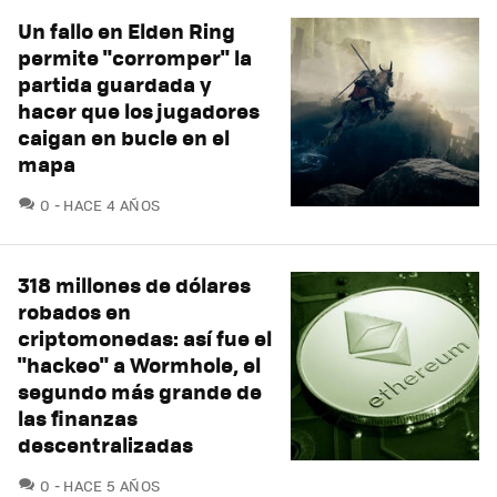
Un fallo en Elden Ring
permite "corromper" la
partida guardada y
hacer que los jugadores
caigan en bucle en el
mapa
COMENTARIOS
0
HACE 4 AÑOS
318 millones de dólares
robados en
criptomonedas: así fue el
"hackeo" a Wormhole, el
segundo más grande de
las finanzas
descentralizadas
COMENTARIOS
0
HACE 5 AÑOS