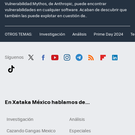
Vulnerabilidad:Mythos, de Anthropic, puede encontrar
vulnerabilidades en cualquier software. Acaban de descubrir que
también las puede explotar en cuestión de..
OTROS TEMAS:
Investigación
Análisis
Prime Day 2024
Te
Síguenos
Twit
Fac
You
Inst
Tele
RSS
Flip
Link
ter
ebo
tub
agr
gra
boa
edI
Tikt
ok
e
am
m
rd
n
ok
En Xataka México hablamos de...
Investigación
Análisis
Cazando Gangas Mexico
Especiales