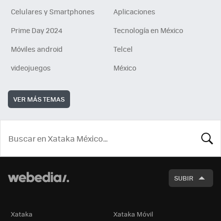
Celulares y Smartphones
Aplicaciones
Prime Day 2024
Tecnología en México
Móviles android
Telcel
videojuegos
México
VER MÁS TEMAS
BUSCA
SUBIR
Xataka
Xataka Móvil