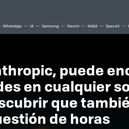
WhatsApp
IA
Samsung
Xiaomi
NASA
SpaceX
thropic, puede en
des en cualquier s
scubrir que tambié
uestión de horas