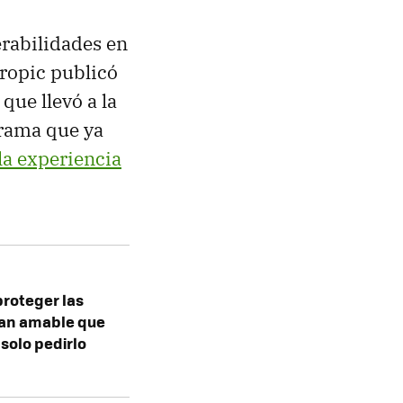
erabilidades en
hropic publicó
que llevó a la
rama que ya
la experiencia
proteger las
tan amable que
solo pedirlo