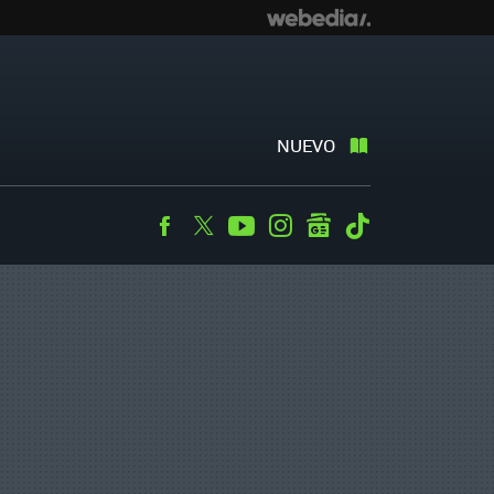
NUEVO
Facebook
Twitter
Youtube
Instagram
googlenews
Tiktok