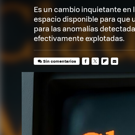
Es un cambio inquietante en l
espacio disponible para que
para las anomalías detectada
efectivamente explotadas.
Sin comentarios
FACEBOOK
TWITTER
FLIPBOARD
E-
MAIL