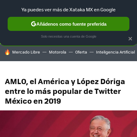
Ya puedes ver más de Xataka MX en Google
SELECCIÓN
GAMING
HOME
AUTO
TERRITORIO SAM
Añádenos como fuente preferida
Solo necesitas una cuenta de Google
×
HOY SE HABLA DE
Mercado Libre
Motorola
Oferta
Inteligencia Artificial
AMLO, el América y López Dóriga
entre lo más popular de Twitter
México en 2019