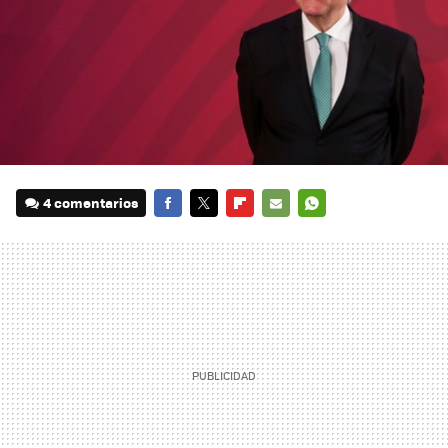
4 comentarios
FACEBOOK
TWITTER
FLIPBOARD
E-
WHATSAPP
MAIL