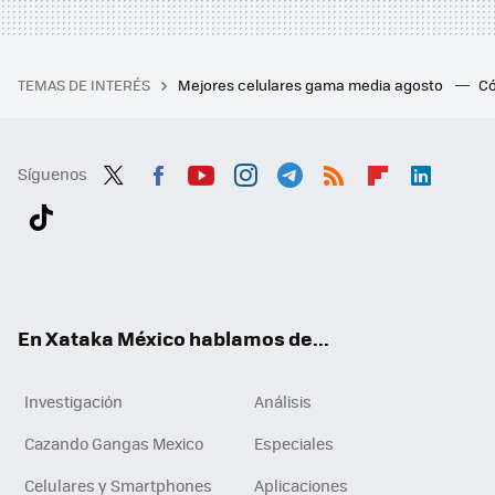
TEMAS DE INTERÉS
Mejores celulares gama media agosto
Có
Síguenos
Twit
Fac
You
Inst
Tele
RSS
Flip
Link
ter
ebo
tub
agr
gra
boa
edI
Tikt
ok
e
am
m
rd
n
ok
En Xataka México hablamos de...
Investigación
Análisis
Cazando Gangas Mexico
Especiales
Celulares y Smartphones
Aplicaciones