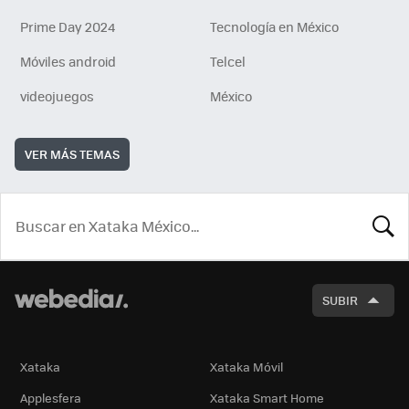
Prime Day 2024
Tecnología en México
Móviles android
Telcel
videojuegos
México
VER MÁS TEMAS
BUSCA
SUBIR
Xataka
Xataka Móvil
Applesfera
Xataka Smart Home