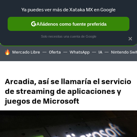
Ya puedes ver más de Xataka MX en Google
SELECCIÓN
GAMING
HOME
AUTO
TERRITORIO SAM
Añádenos como fuente preferida
Solo necesitas una cuenta de Google
×
HOY SE HABLA DE
Mercado Libre
Oferta
WhatsApp
IA
Nintendo Swi
Arcadia, así se llamaría el servicio
de streaming de aplicaciones y
juegos de Microsoft