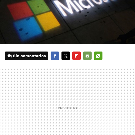
Sin comentarios
FACEBOOK
TWITTER
FLIPBOARD
E-
WHATSAPP
MAIL