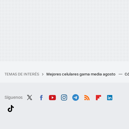
TEMAS DE INTERÉS
Mejores celulares gama media agosto
Có
Síguenos
Twit
Fac
You
Inst
Tele
RSS
Flip
Link
ter
ebo
tub
agr
gra
boa
edI
Tikt
ok
e
am
m
rd
n
ok