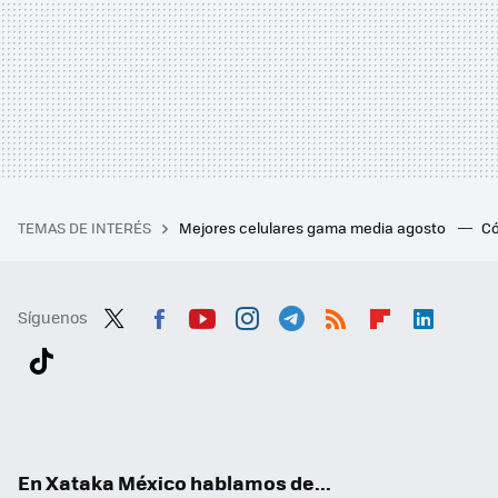
TEMAS DE INTERÉS
Mejores celulares gama media agosto
Có
Síguenos
Twit
Fac
You
Inst
Tele
RSS
Flip
Link
ter
ebo
tub
agr
gra
boa
edI
Tikt
ok
e
am
m
rd
n
ok
En Xataka México hablamos de...