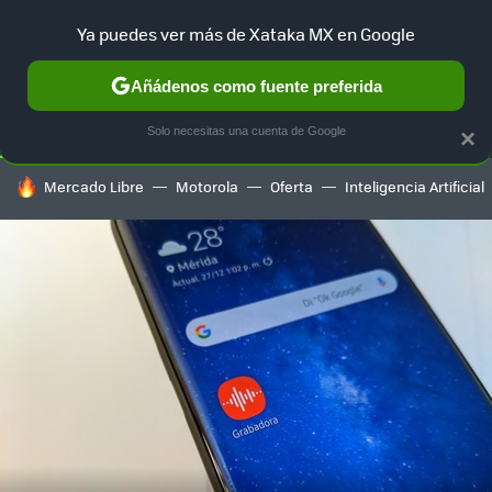
Ya puedes ver más de Xataka MX en Google
SELECCIÓN
GAMING
HOME
AUTO
TERRITORIO SAM
Añádenos como fuente preferida
Solo necesitas una cuenta de Google
×
HOY SE HABLA DE
Mercado Libre
Motorola
Oferta
Inteligencia Artificial