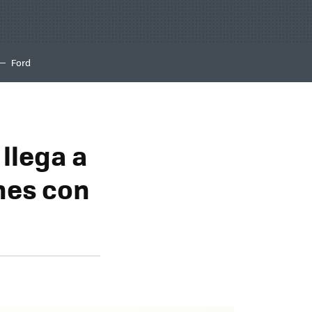
Ford
llega a
nes con