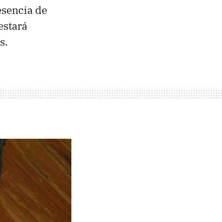
esencia de
estará
s.