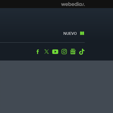
NUEVO
Facebook
Twitter
Youtube
Instagram
googlenews
Tiktok