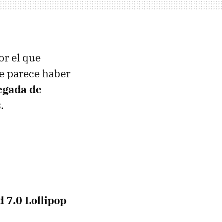
or el que
ue parece haber
egada de
s
.
 7.0 Lollipop