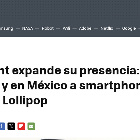
msung
NASA
Robot
Wifi
Adobe
Netflix
Google
nt expande su presencia: 
, y en México a smartpho
 Lollipop
FACEBOOK
TWITTER
FLIPBOARD
E-