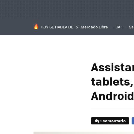
HOY SE HABLA DE
Mercado Libre
IA
Sa
Assista
tablets
Android
1 comentario