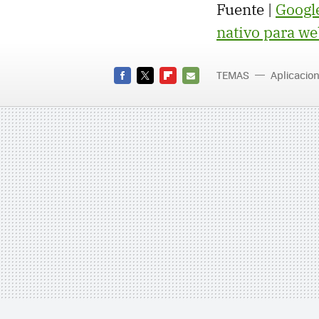
Fuente |
Googl
nativo para w
TEMAS
Aplicacio
Gamep
FACEBOOK
TWITTER
FLIPBOARD
E-
MAIL