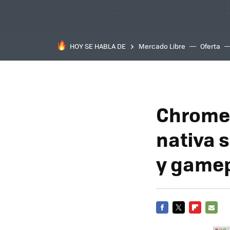
HOY SE HABLA DE
Mercado Libre
Oferta
Chrome 
nativa 
y game
FACEBOOK
TWITTER
FLIPBOARD
E-