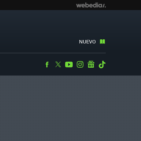
NUEVO
Facebook
Twitter
Youtube
Instagram
googlenews
Tiktok