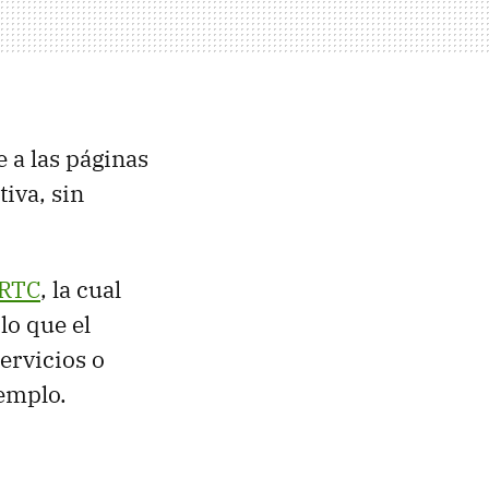
te a las páginas
iva, sin
RTC
, la cual
 lo que el
ervicios o
emplo.