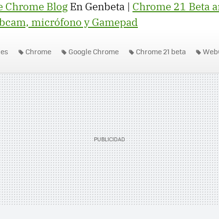
e Chrome Blog
En Genbeta |
Chrome 21 Beta a
ebcam, micrófono y Gamepad
nes
Chrome
Google Chrome
Chrome 21 beta
Web
ad
Micrófono
WebRTC
API