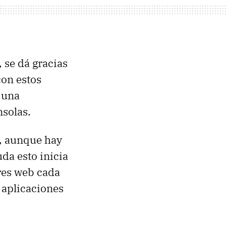
, se dá gracias
con estos
 una
nsolas.
r, aunque hay
uda esto inicia
res web cada
 aplicaciones