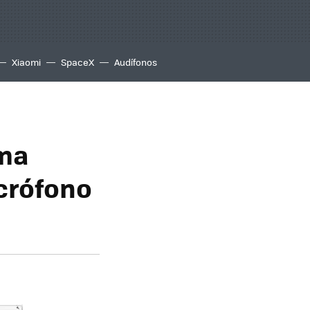
Xiaomi
SpaceX
Audífonos
rma
crófono