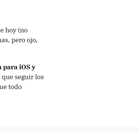
e hoy (no
as, pero ojo,
n para iOS y
 que seguir los
que todo