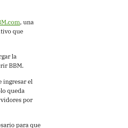
BM.com
, una
itivo que
rgar la
brir BBM.
 ingresar el
solo queda
ervidores por
esario para que