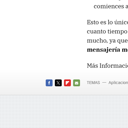
comiences a
Esto es lo úni
cuanto tiempo
mucho, ya que 
mensajería mo
Más Informaci
TEMAS
Aplicacio
FACEBOOK
TWITTER
FLIPBOARD
E-
MAIL