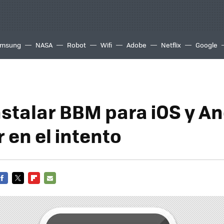
msung
NASA
Robot
Wifi
Adobe
Netflix
Google
stalar BBM para iOS y An
 en el intento
FACEBOOK
TWITTER
FLIPBOARD
E-
MAIL