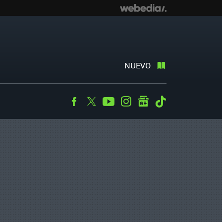
NUEVO
Facebook
Twitter
Youtube
Instagram
googlenews
Tiktok